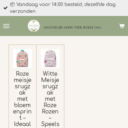
📦 Vandaag voor 14:00 besteld, dezelfde dag
Ga
verzonden
direct
naar
de
natuurlijk moois
voor iedere dag
hoofdinhoud
Roze
Witte
meisje
Meisje
srugz
srugz
ak
ak
met
met
bloem
Roze
enprin
Rozen
t –
–
Ideaal
Speels