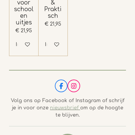
voor
&
school
Prakti
en
sch
uitjes
€ 21,95
€ 21,95
In winkelwagen
In winkelwagen
F
I
a
n
c
s
Volg ons op Facebook of Instagram of schrijf
e
t
je in voor onze
nieuwsbrief
om op de hoogte
b
a
te blijven.
o
g
o
r
k
a
m