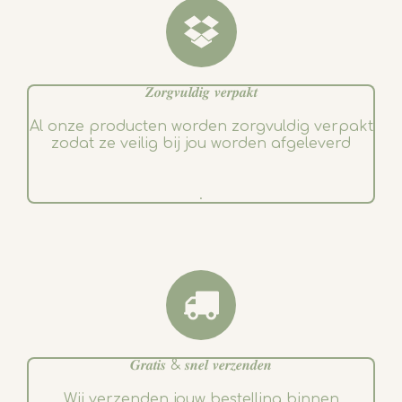
𝒁𝒐𝒓𝒈𝒗𝒖𝒍𝒅𝒊𝒈 𝒗𝒆𝒓𝒑𝒂𝒌𝒕
Al onze producten worden zorgvuldig verpakt
zodat ze veilig bij jou worden afgeleverd
.
𝑮𝒓𝒂𝒕𝒊𝒔 & 𝒔𝒏𝒆𝒍 𝒗𝒆𝒓𝒛𝒆𝒏𝒅𝒆𝒏
Wij verzenden jouw bestelling binnen