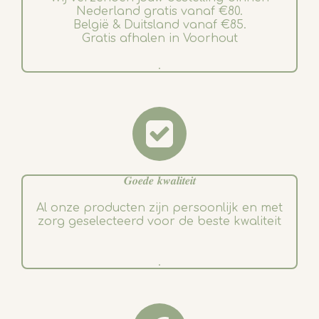
Nederland gratis vanaf €80.
België & Duitsland vanaf €85.
Gratis afhalen in Voorhout
.
𝑮𝒐𝒆𝒅𝒆 𝒌𝒘𝒂𝒍𝒊𝒕𝒆𝒊𝒕
Al onze producten zijn persoonlijk en met
zorg geselecteerd voor de beste kwaliteit
.