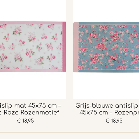
islip mat 45x75 cm –
Grijs-blauwe antisli
t-Roze Rozenmotief
45x75 cm – Rozenpr
€ 18,95
€ 18,95