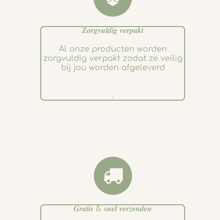
𝒁𝒐𝒓𝒈𝒗𝒖𝒍𝒅𝒊𝒈 𝒗𝒆𝒓𝒑𝒂𝒌𝒕
Al onze producten worden
zorgvuldig verpakt zodat ze veilig
bij jou worden afgeleverd
.
𝑮𝒓𝒂𝒕𝒊𝒔 & 𝒔𝒏𝒆𝒍 𝒗𝒆𝒓𝒛𝒆𝒏𝒅𝒆𝒏