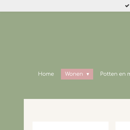
Ga
direct
naar
de
hoofdinhoud
Home
Wonen
Potten en