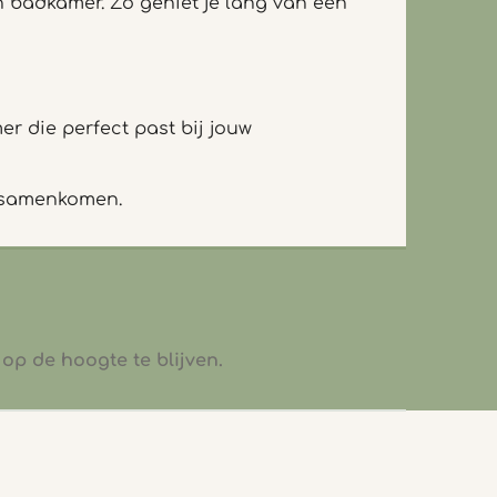
 badkamer. Zo geniet je lang van een
r die perfect past bij jouw
e samenkomen.
op de hoogte te blijven.