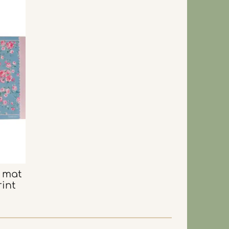
p mat
int