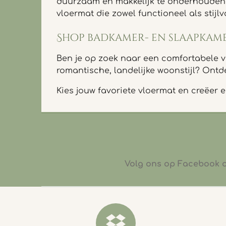
duurzaam en makkelijk te onderhouden —
vloermat die zowel functioneel als stijlvo
Shop badkamer- en slaapkam
Ben je op zoek naar een comfortabele vl
romantische, landelijke woonstijl? Ontde
Kies jouw favoriete vloermat en creëer
Volg ons op Facebook of