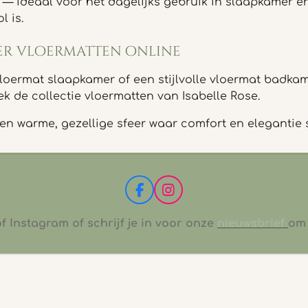
 ideaal voor het dagelijks gebruik in slaapkamer en
l is.
er vloermatten online
oermat slaapkamer of een stijlvolle vloermat badkame
k de collectie vloermatten van Isabelle Rose.
 een warme, gezellige sfeer waar comfort en eleganti
F
I
a
n
c
s
 Instagram of schrijf je in voor onze
nieuwsbrief
om 
e
t
b
a
o
g
o
r
k
a
m