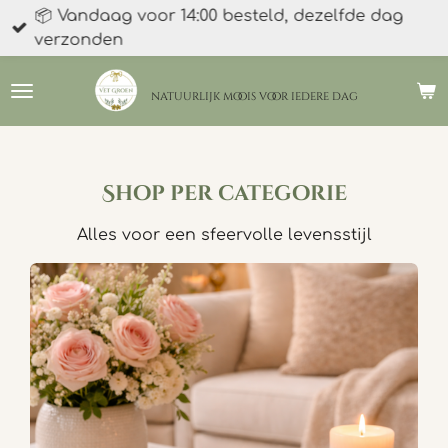
📦 Vandaag voor 14:00 besteld, dezelfde dag
Ga
verzonden
direct
naar
de
natuurlijk moois
voor iedere dag
hoofdinhoud
Shop per
categorie
Alles voor een sfeervolle levensstijl