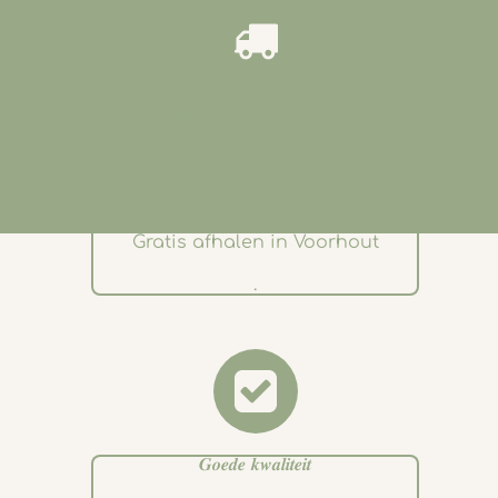
𝑮𝒓𝒂𝒕𝒊𝒔 & 𝒔𝒏𝒆𝒍 𝒗𝒆𝒓𝒛𝒆𝒏𝒅𝒆𝒏
Wij verzenden jouw bestelling
binnen Nederland gratis vanaf
€80.
België & Duitsland vanaf €85.
Gratis afhalen in Voorhout
.
𝑮𝒐𝒆𝒅𝒆 𝒌𝒘𝒂𝒍𝒊𝒕𝒆𝒊𝒕