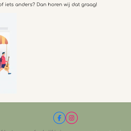
 of iets anders? Dan horen wij dat graag!
F
I
a
n