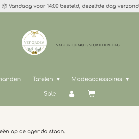
📦 Vandaag voor 14:00 besteld, dezelfde dag verzon
natuurlijk moois
voor iedere dag
 manden
Tafelen
Modeaccessoires
Sale
ieën op de agenda staan.