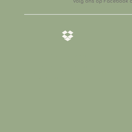
Volg ons op Facebook of
𝒁𝒐𝒓𝒈𝒗𝒖𝒍𝒅𝒊𝒈 𝒗𝒆𝒓𝒑𝒂𝒌𝒕
Al onze producten worden
zorgvuldig verpakt zodat ze veilig
bij jou worden afgeleverd
.