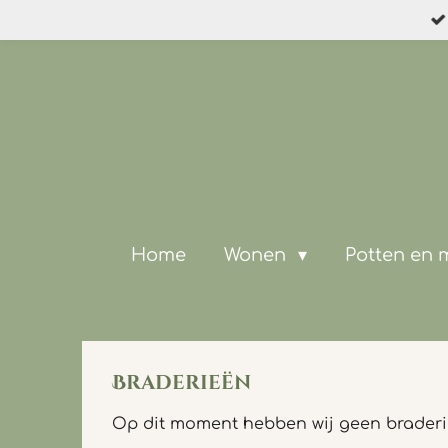
Ga
direct
naar
de
hoofdinhoud
Home
Wonen
Potten en
Braderieën
Op dit moment hebben wij geen brader