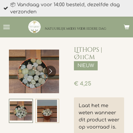
📦 Vandaag voor 14:00 besteld, dezelfde dag
Ga
verzonden
direct
naar
de
natuurlijk moois
voor iedere dag
hoofdinhoud
Lithops |
Ø11cm
NIEUW
€ 4,25
Laat het me
weten wanneer
dit product weer
op voorraad is.