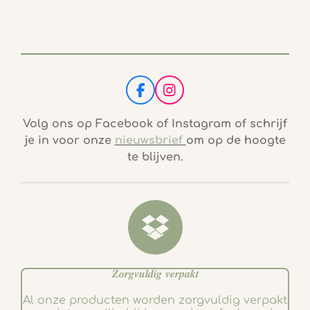
F
I
a
n
c
s
Volg ons op Facebook of Instagram of schrijf
e
t
je in voor onze
nieuwsbrief
om op de hoogte
b
a
te blijven.
o
g
o
r
k
a
m
𝒁𝒐𝒓𝒈𝒗𝒖𝒍𝒅𝒊𝒈 𝒗𝒆𝒓𝒑𝒂𝒌𝒕
Al onze producten worden zorgvuldig verpakt