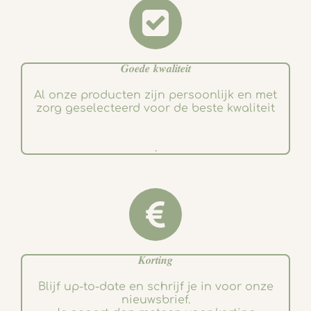
𝑮𝒐𝒆𝒅𝒆 𝒌𝒘𝒂𝒍𝒊𝒕𝒆𝒊𝒕
Al onze producten zijn persoonlijk en met
zorg geselecteerd voor de beste kwaliteit
.
𝑲𝒐𝒓𝒕𝒊𝒏𝒈
Blijf up-to-date en schrijf je in voor onze
nieuwsbrief.