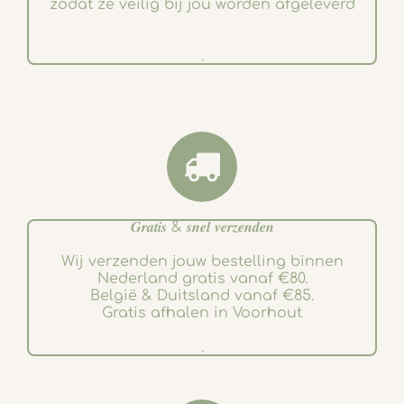
zodat ze veilig bij jou worden afgeleverd
.
𝑮𝒓𝒂𝒕𝒊𝒔 & 𝒔𝒏𝒆𝒍 𝒗𝒆𝒓𝒛𝒆𝒏𝒅𝒆𝒏
Wij verzenden jouw bestelling binnen
Nederland gratis vanaf €80.
België & Duitsland vanaf €85.
Gratis afhalen in Voorhout
.