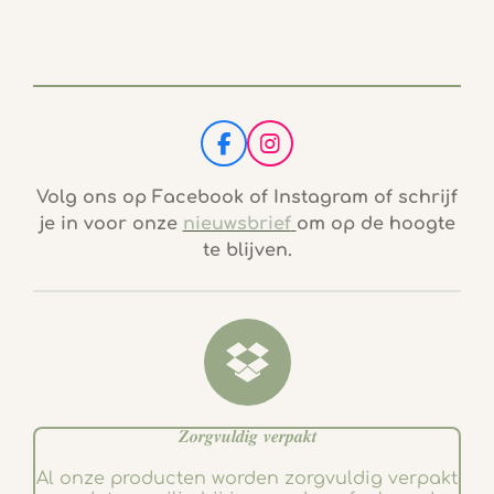
F
I
a
n
c
s
Volg ons op Facebook of Instagram of schrijf
e
t
je in voor onze
nieuwsbrief
om op de hoogte
b
a
te blijven.
o
g
o
r
k
a
m
𝒁𝒐𝒓𝒈𝒗𝒖𝒍𝒅𝒊𝒈 𝒗𝒆𝒓𝒑𝒂𝒌𝒕
Al onze producten worden zorgvuldig verpakt