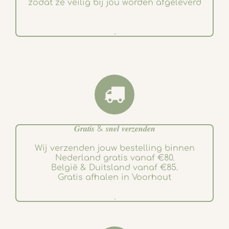
zodat ze veilig bij jou worden afgeleverd
.
𝑮𝒓𝒂𝒕𝒊𝒔 & 𝒔𝒏𝒆𝒍 𝒗𝒆𝒓𝒛𝒆𝒏𝒅𝒆𝒏
Wij verzenden jouw bestelling binnen
Nederland gratis vanaf €80.
België & Duitsland vanaf €85.
Gratis afhalen in Voorhout
.