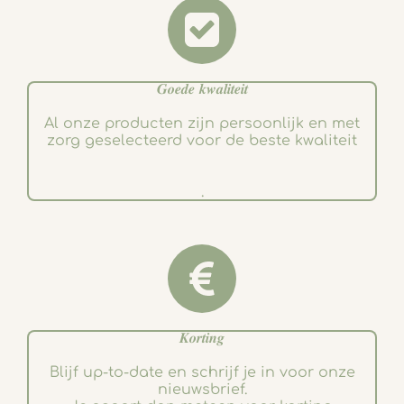
𝑮𝒐𝒆𝒅𝒆 𝒌𝒘𝒂𝒍𝒊𝒕𝒆𝒊𝒕
Al onze producten zijn persoonlijk en met
zorg geselecteerd voor de beste kwaliteit
.
𝑲𝒐𝒓𝒕𝒊𝒏𝒈
Blijf up-to-date en schrijf je in voor onze
nieuwsbrief.