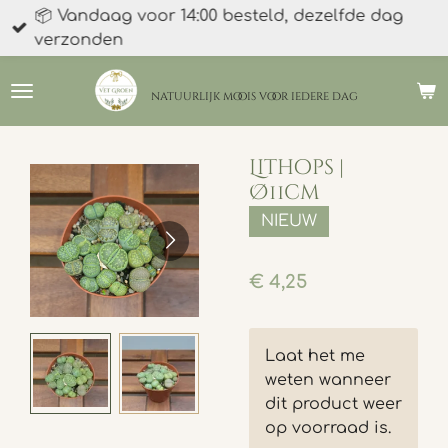
📦 Vandaag voor 14:00 besteld, dezelfde dag
Ga
verzonden
direct
naar
de
natuurlijk moois
voor iedere dag
hoofdinhoud
Lithops |
Ø11cm
NIEUW
€ 4,25
Laat het me
weten wanneer
dit product weer
op voorraad is.