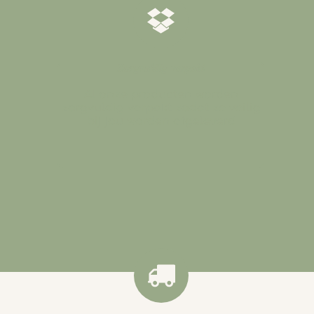
𝒁𝒐𝒓𝒈𝒗𝒖𝒍𝒅𝒊𝒈 𝒗𝒆𝒓𝒑𝒂𝒌𝒕
Al onze producten worden
zorgvuldig verpakt zodat ze veilig
bij jou worden afgeleverd
.