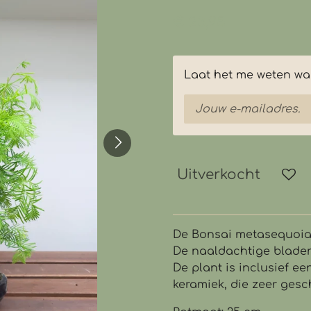
€ 23,95
Laat het me weten wan
Uitverkocht
De Bonsai metasequoia 
De naaldachtige blader
De plant is inclusief 
keramiek, die zeer gesc