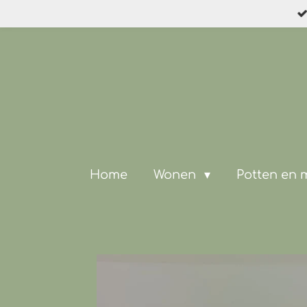
Ga
direct
naar
de
hoofdinhoud
Home
Wonen
Potten en