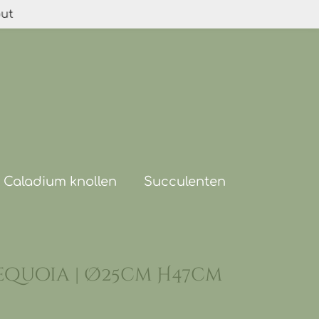
out
Caladium knollen
Succulenten
equoia | Ø25cm H47cm