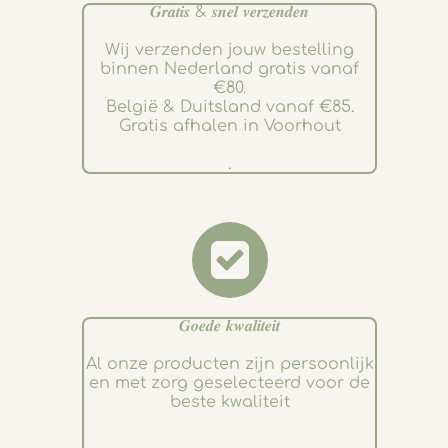
𝑮𝒓𝒂𝒕𝒊𝒔 & 𝒔𝒏𝒆𝒍 𝒗𝒆𝒓𝒛𝒆𝒏𝒅𝒆𝒏
Wij verzenden jouw bestelling
binnen Nederland gratis vanaf
€80.
België & Duitsland vanaf €85.
Gratis afhalen in Voorhout
.
𝑮𝒐𝒆𝒅𝒆 𝒌𝒘𝒂𝒍𝒊𝒕𝒆𝒊𝒕
Al onze producten zijn persoonlijk
en met zorg geselecteerd voor de
beste kwaliteit