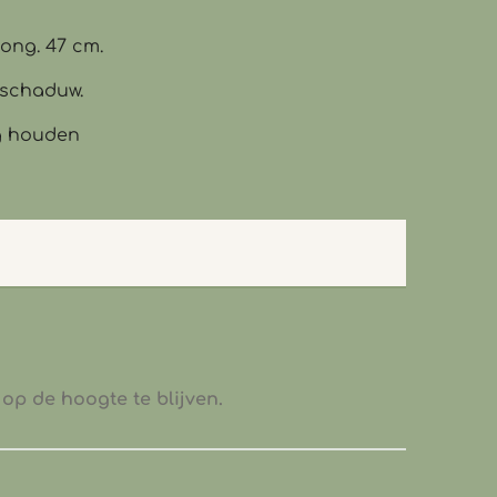
 ong. 47 cm.
fschaduw.
g houden
op de hoogte te blijven.