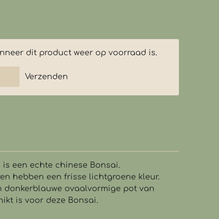
neer dit product weer op voorraad is.
Verzenden
is een echte chinese Bonsai.
en hebben een frisse lichtgroene kleur.
een donkerblauwe ovaalvormige pot van
hikt is voor deze Bonsai.