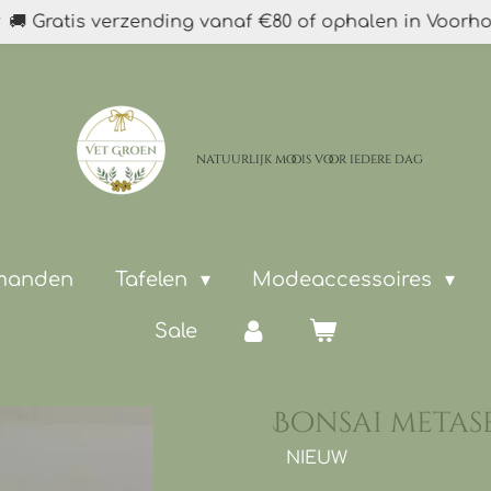
🚚 Gratis verzending vanaf €80 of ophalen in Voorh
natuurlijk moois
voor iedere dag
 manden
Tafelen
Modeaccessoires
Sale
Bonsai metas
NIEUW