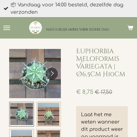
📦 Vandaag voor 14:00 besteld, dezelfde dag
Ga
verzonden
direct
naar
de
natuurlijk moois
voor iedere dag
hoofdinhoud
Euphorbia
Meloformis
Variegata |
Ø6,5cm H10cm
€ 8,75
€ 17,50
Laat het me
weten wanneer
dit product weer
op voorraad is.