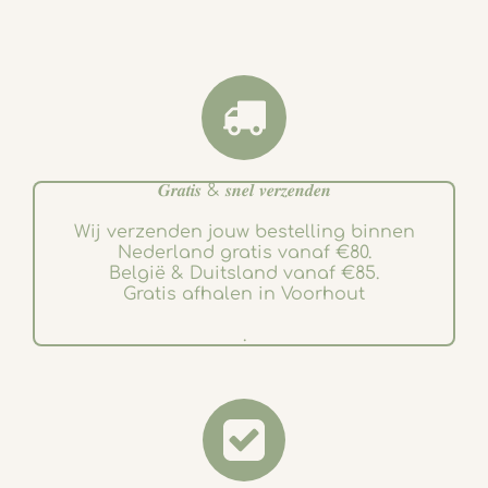
𝑮𝒓𝒂𝒕𝒊𝒔 & 𝒔𝒏𝒆𝒍 𝒗𝒆𝒓𝒛𝒆𝒏𝒅𝒆𝒏
Wij verzenden jouw bestelling binnen
Nederland gratis vanaf €80.
België & Duitsland vanaf €85.
Gratis afhalen in Voorhout
.