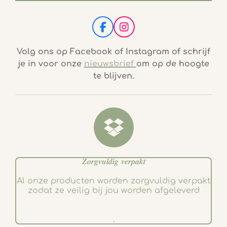
F
I
a
n
c
s
Volg ons op Facebook of Instagram of schrijf
e
t
je in voor onze
nieuwsbrief
om op de hoogte
b
a
te blijven.
o
g
o
r
k
a
m
𝒁𝒐𝒓𝒈𝒗𝒖𝒍𝒅𝒊𝒈 𝒗𝒆𝒓𝒑𝒂𝒌𝒕
Al onze producten worden zorgvuldig verpakt
zodat ze veilig bij jou worden afgeleverd
.