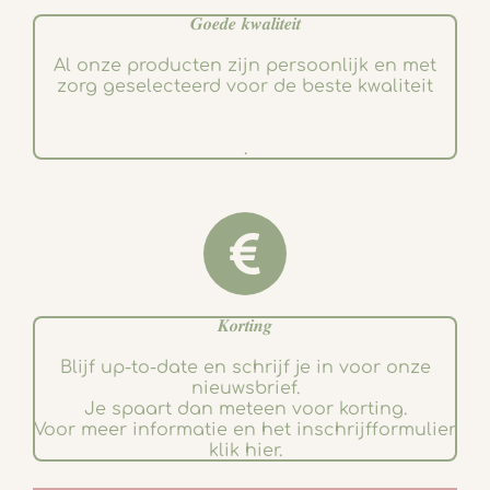
𝑮𝒐𝒆𝒅𝒆 𝒌𝒘𝒂𝒍𝒊𝒕𝒆𝒊𝒕
Al onze producten zijn persoonlijk en met
zorg geselecteerd voor de beste kwaliteit
.
𝑲𝒐𝒓𝒕𝒊𝒏𝒈
Blijf up-to-date en schrijf je in voor onze
nieuwsbrief.
Je spaart dan meteen voor korting.
Voor meer informatie en het inschrijfformulier
klik hier.