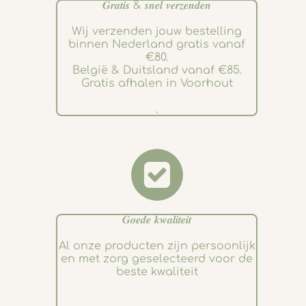
𝑮𝒓𝒂𝒕𝒊𝒔 & 𝒔𝒏𝒆𝒍 𝒗𝒆𝒓𝒛𝒆𝒏𝒅𝒆𝒏
Wij verzenden jouw bestelling
binnen Nederland gratis vanaf
€80.
België & Duitsland vanaf €85.
Gratis afhalen in Voorhout
.
𝑮𝒐𝒆𝒅𝒆 𝒌𝒘𝒂𝒍𝒊𝒕𝒆𝒊𝒕
Al onze producten zijn persoonlijk
en met zorg geselecteerd voor de
beste kwaliteit