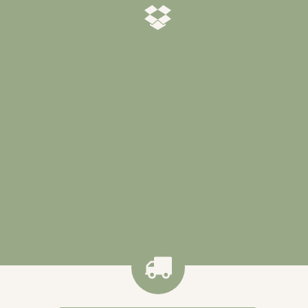
𝒁𝒐𝒓𝒈𝒗𝒖𝒍𝒅𝒊𝒈 𝒗𝒆𝒓𝒑𝒂𝒌𝒕
Al onze producten worden
zorgvuldig verpakt zodat ze veilig
bij jou worden afgeleverd
.