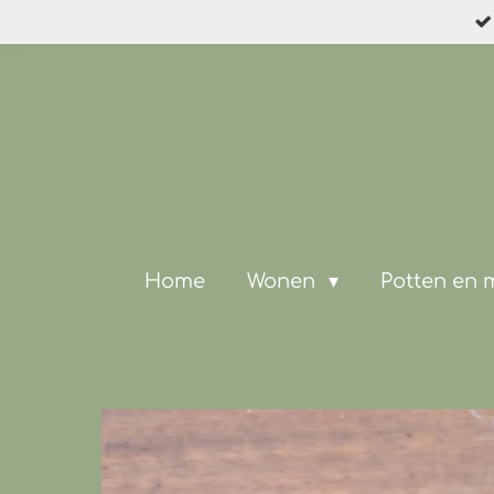
Ga
direct
naar
de
hoofdinhoud
Home
Wonen
Potten en