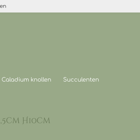
den
Caladium knollen
Succulenten
8,5cm H10cm