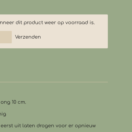
neer dit product weer op voorraad is.
Verzenden
: ong 10 cm.
nig
 eerst uit laten drogen voor er opnieuw