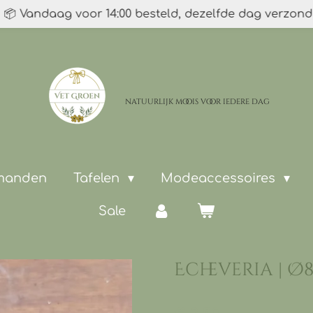
📦 Vandaag voor 14:00 besteld, dezelfde dag verzon
natuurlijk moois
voor iedere dag
 manden
Tafelen
Modeaccessoires
Sale
Echeveria | Ø