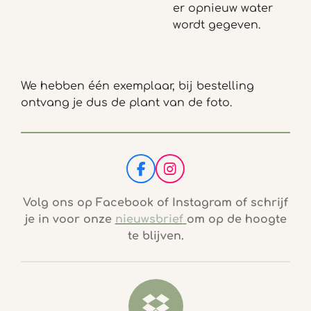
er opnieuw water
wordt gegeven.
We hebben één exemplaar, bij bestelling
ontvang je dus de plant van de foto.
F
I
a
n
c
s
Volg ons op Facebook of Instagram of schrijf
e
t
je in voor onze
nieuwsbrief
om op de hoogte
b
a
te blijven.
o
g
o
r
k
a
m