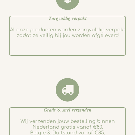
𝒁𝒐𝒓𝒈𝒗𝒖𝒍𝒅𝒊𝒈 𝒗𝒆𝒓𝒑𝒂𝒌𝒕
Al onze producten worden zorgvuldig verpakt
zodat ze veilig bij jou worden afgeleverd
.
𝑮𝒓𝒂𝒕𝒊𝒔 & 𝒔𝒏𝒆𝒍 𝒗𝒆𝒓𝒛𝒆𝒏𝒅𝒆𝒏
Wij verzenden jouw bestelling binnen
Nederland gratis vanaf €80.
België & Duitsland vanaf €85.