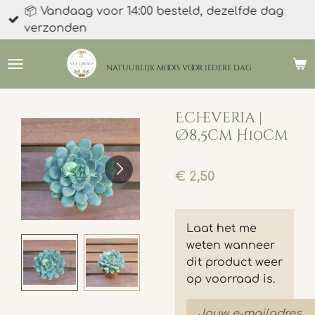
📦 Vandaag voor 14:00 besteld, dezelfde dag
Ga
verzonden
direct
naar
de
natuurlijk moois
voor iedere dag
hoofdinhoud
Echeveria |
Ø8,5cm H10cm
€ 2,50
Laat het me
weten wanneer
dit product weer
op voorraad is.