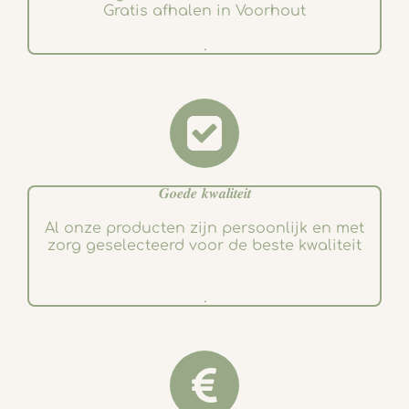
Gratis afhalen in Voorhout
.
𝑮𝒐𝒆𝒅𝒆 𝒌𝒘𝒂𝒍𝒊𝒕𝒆𝒊𝒕
Al onze producten zijn persoonlijk en met
zorg geselecteerd voor de beste kwaliteit
.