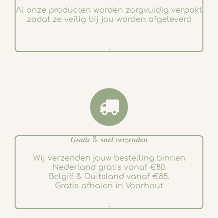
Al onze producten worden zorgvuldig verpakt
zodat ze veilig bij jou worden afgeleverd
.
𝑮𝒓𝒂𝒕𝒊𝒔 & 𝒔𝒏𝒆𝒍 𝒗𝒆𝒓𝒛𝒆𝒏𝒅𝒆𝒏
Wij verzenden jouw bestelling binnen
Nederland gratis vanaf €80.
België & Duitsland vanaf €85.
Gratis afhalen in Voorhout
.