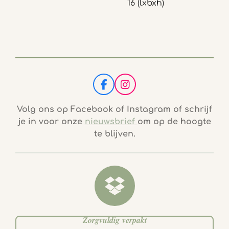
16 (lxbxh)
F
I
a
n
c
s
Volg ons op Facebook of Instagram of schrijf
e
t
je in voor onze
nieuwsbrief
om op de hoogte
b
a
te blijven.
o
g
o
r
k
a
m
𝒁𝒐𝒓𝒈𝒗𝒖𝒍𝒅𝒊𝒈 𝒗𝒆𝒓𝒑𝒂𝒌𝒕