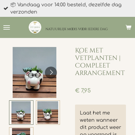
📦 Vandaag voor 14:00 besteld, dezelfde dag
Ga
verzonden
direct
naar
de
natuurlijk moois
voor iedere dag
hoofdinhoud
Koe met
vetplanten |
Compleet
arrangement
€ 7,95
Laat het me
weten wanneer
dit product weer
op voorraad is.