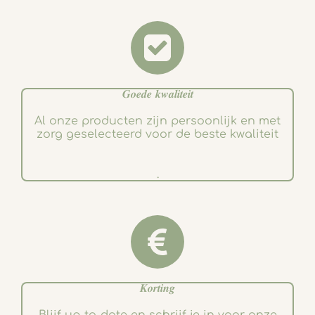
𝑮𝒐𝒆𝒅𝒆 𝒌𝒘𝒂𝒍𝒊𝒕𝒆𝒊𝒕
Al onze producten zijn persoonlijk en met
zorg geselecteerd voor de beste kwaliteit
.
𝑲𝒐𝒓𝒕𝒊𝒏𝒈
Blijf up-to-date en schrijf je in voor onze