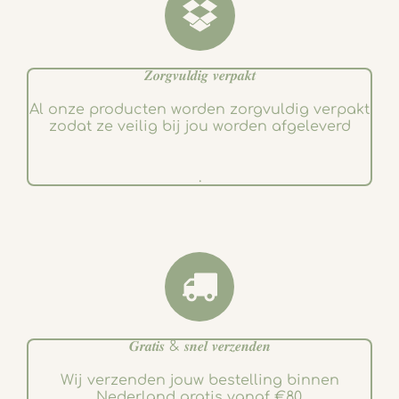
𝒁𝒐𝒓𝒈𝒗𝒖𝒍𝒅𝒊𝒈 𝒗𝒆𝒓𝒑𝒂𝒌𝒕
Al onze producten worden zorgvuldig verpakt
zodat ze veilig bij jou worden afgeleverd
.
𝑮𝒓𝒂𝒕𝒊𝒔 & 𝒔𝒏𝒆𝒍 𝒗𝒆𝒓𝒛𝒆𝒏𝒅𝒆𝒏
Wij verzenden jouw bestelling binnen
Nederland gratis vanaf €80.