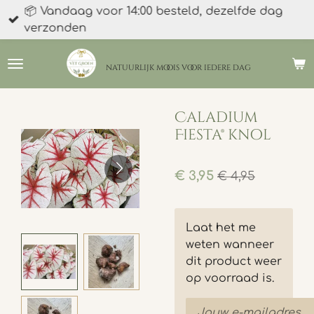
📦 Vandaag voor 14:00 besteld, dezelfde dag
Ga
verzonden
direct
naar
de
natuurlijk moois
voor iedere dag
hoofdinhoud
Caladium
Fiesta® knol
€ 3,95
€ 4,95
Laat het me
weten wanneer
dit product weer
op voorraad is.