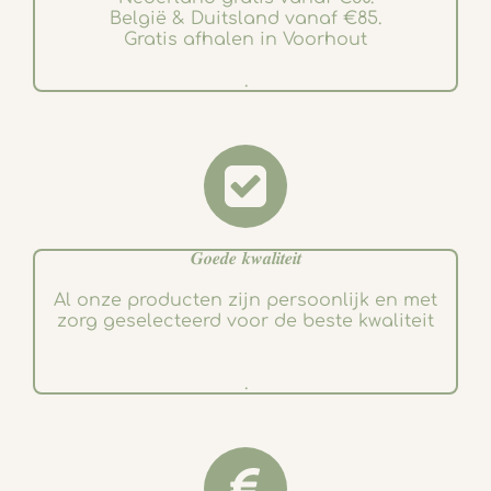
België & Duitsland vanaf €85.
Gratis afhalen in Voorhout
.
𝑮𝒐𝒆𝒅𝒆 𝒌𝒘𝒂𝒍𝒊𝒕𝒆𝒊𝒕
Al onze producten zijn persoonlijk en met
zorg geselecteerd voor de beste kwaliteit
.