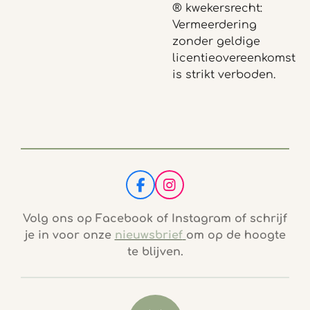
® kwekersrecht:
Vermeerdering
zonder geldige
licentieovereenkomst
is strikt verboden.
F
I
a
n
c
s
Volg ons op Facebook of Instagram of schrijf
e
t
je in voor onze
nieuwsbrief
om op de hoogte
b
a
te blijven.
o
g
o
r
k
a
m