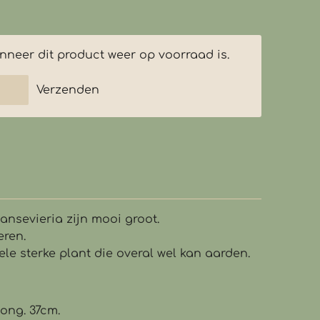
neer dit product weer op voorraad is.
Verzenden
ansevieria zijn mooi groot.
eren.
ele sterke plant die overal wel kan aarden.
 ong. 37cm.