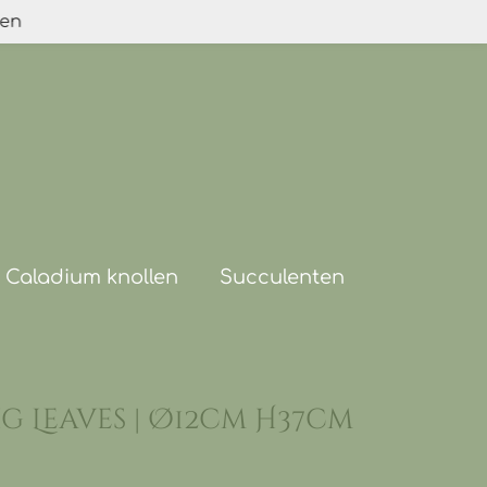
den
Caladium knollen
Succulenten
ig Leaves | Ø12cm H37cm