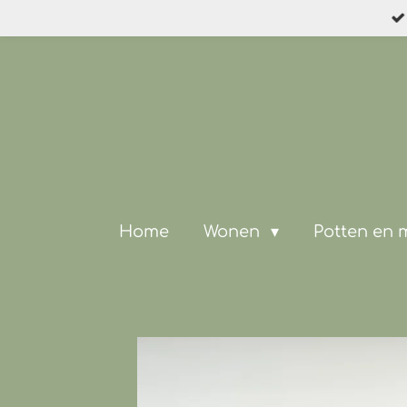
Ga
direct
naar
de
hoofdinhoud
Home
Wonen
Potten en