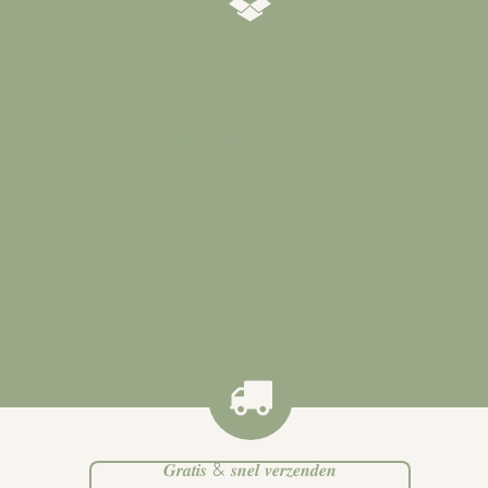
𝒁𝒐𝒓𝒈𝒗𝒖𝒍𝒅𝒊𝒈 𝒗𝒆𝒓𝒑𝒂𝒌𝒕
Al onze producten worden
zorgvuldig verpakt zodat ze veilig
bij jou worden afgeleverd
.
𝑮𝒓𝒂𝒕𝒊𝒔 & 𝒔𝒏𝒆𝒍 𝒗𝒆𝒓𝒛𝒆𝒏𝒅𝒆𝒏