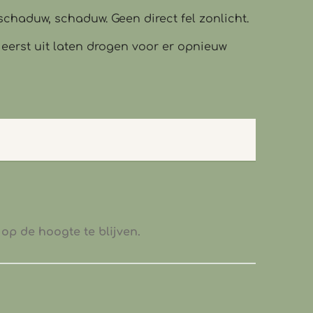
schaduw, schaduw. Geen direct fel zonlicht.
 eerst uit laten drogen voor er opnieuw
op de hoogte te blijven.