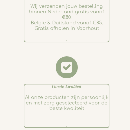
Wij verzenden jouw bestelling
binnen Nederland gratis vanaf
€80.
België & Duitsland vanaf €85.
Gratis afhalen in Voorhout
.
𝑮𝒐𝒆𝒅𝒆 𝒌𝒘𝒂𝒍𝒊𝒕𝒆𝒊𝒕
Al onze producten zijn persoonlijk
en met zorg geselecteerd voor de
beste kwaliteit
.