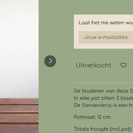
€ 10,95
Laat het me weten wan
Uitverkocht
De bladeren van deze S
In elke pot zitten 2 blad
De Sansevieria is een h
Potmaat: 12 cm.
Totale hoogte (incl.pot):