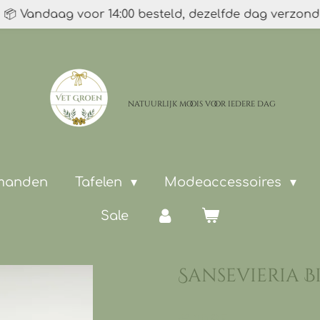
📦 Vandaag voor 14:00 besteld, dezelfde dag verzon
natuurlijk moois
voor iedere dag
 manden
Tafelen
Modeaccessoires
Sale
Sansevieria B