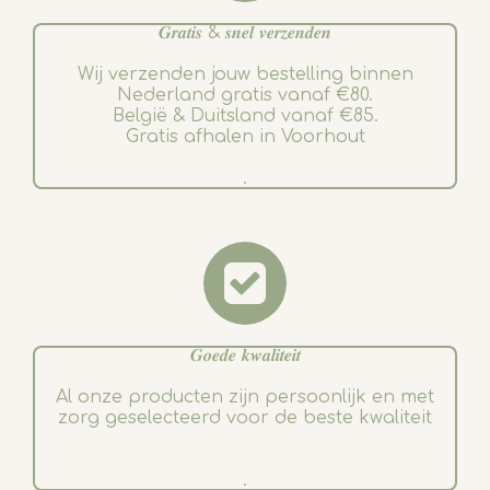
𝑮𝒓𝒂𝒕𝒊𝒔 & 𝒔𝒏𝒆𝒍 𝒗𝒆𝒓𝒛𝒆𝒏𝒅𝒆𝒏
Wij verzenden jouw bestelling binnen
Nederland gratis vanaf €80.
België & Duitsland vanaf €85.
Gratis afhalen in Voorhout
.
𝑮𝒐𝒆𝒅𝒆 𝒌𝒘𝒂𝒍𝒊𝒕𝒆𝒊𝒕
Al onze producten zijn persoonlijk en met
zorg geselecteerd voor de beste kwaliteit
.