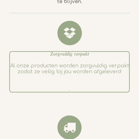
te blijven.
o
g
o
r
k
a
m
𝒁𝒐𝒓𝒈𝒗𝒖𝒍𝒅𝒊𝒈 𝒗𝒆𝒓𝒑𝒂𝒌𝒕
Al onze producten worden zorgvuldig verpakt
zodat ze veilig bij jou worden afgeleverd
.