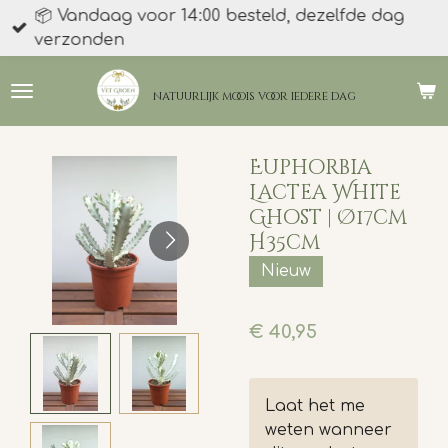
📦 Vandaag voor 14:00 besteld, dezelfde dag
Ga
verzonden
direct
naar
de
natuurlijk moois
voor iedere dag
hoofdinhoud
Euphorbia
Lactea White
Ghost | Ø17cm
H35cm
Nieuw
€ 40,95
Laat het me
weten wanneer