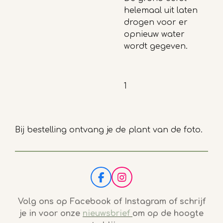
helemaal uit laten
drogen voor er
opnieuw water
wordt gegeven.
1
Bij bestelling ontvang je de plant van de foto.
F
I
a
n
c
s
Volg ons op Facebook of Instagram of schrijf
e
t
je in voor onze
nieuwsbrief
om op de hoogte
b
a