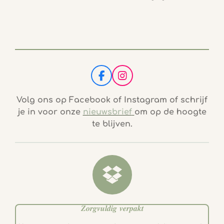
F
I
a
n
c
s
Volg ons op Facebook of Instagram of schrijf
e
t
je in voor onze
nieuwsbrief
om op de hoogte
b
a
te blijven.
o
g
o
r
k
a
m
𝒁𝒐𝒓𝒈𝒗𝒖𝒍𝒅𝒊𝒈 𝒗𝒆𝒓𝒑𝒂𝒌𝒕