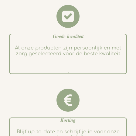
𝑮𝒐𝒆𝒅𝒆 𝒌𝒘𝒂𝒍𝒊𝒕𝒆𝒊𝒕
Al onze producten zijn persoonlijk en met
zorg geselecteerd voor de beste kwaliteit
.
𝑲𝒐𝒓𝒕𝒊𝒏𝒈
Blijf up-to-date en schrijf je in voor onze