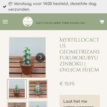
📦 Vandaag voor 14:00 besteld, dezelfde dag
Ga
verzonden
direct
naar
de
natuurlijk moois
voor iedere dag
hoofdinhoud
Myrtillocact
us
geometrizans
fukurokuryu
zinboku |
Ø10,5cm H13cm
€ 15,95
Laat het me