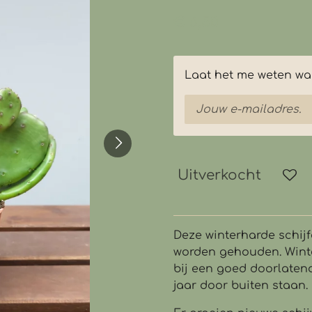
€ 6,50
Laat het me weten wan
Uitverkocht
Deze winterharde schijf
worden gehouden. Winte
bij een goed doorlaten
jaar door buiten staan.