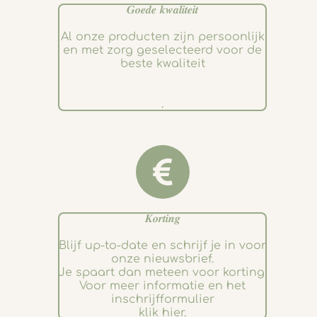
𝑮𝒐𝒆𝒅𝒆 𝒌𝒘𝒂𝒍𝒊𝒕𝒆𝒊𝒕
Al onze producten zijn persoonlijk
en met zorg geselecteerd voor de
beste kwaliteit
.
𝑲𝒐𝒓𝒕𝒊𝒏𝒈
Blijf up-to-date en schrijf je in voor
onze nieuwsbrief.
Je spaart dan meteen voor korting.
Voor meer informatie en het
inschrijfformulier
klik hier.