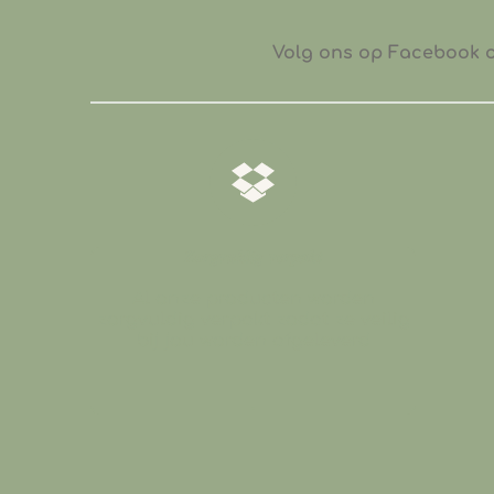
Volg ons op Facebook of
𝒁𝒐𝒓𝒈𝒗𝒖𝒍𝒅𝒊𝒈 𝒗𝒆𝒓𝒑𝒂𝒌𝒕
Al onze producten worden
zorgvuldig verpakt zodat ze veilig
bij jou worden afgeleverd
.