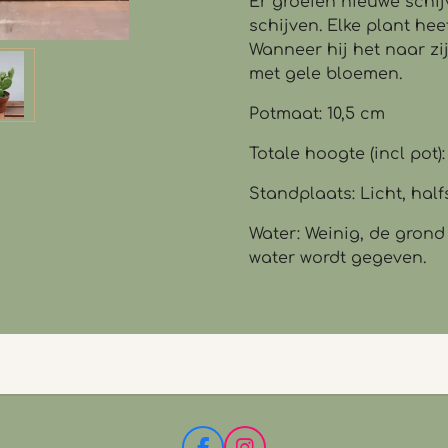
Er groeien nieuwe schij
schijven. Elke plant hee
Wanneer hij het naar zij
met gele bloemen.
Potmaat: 10,5 cm
Totale hoogte (incl pot)
Standplaats: Licht, ha
Water: Weinig, de grond
water wordt gegeven.