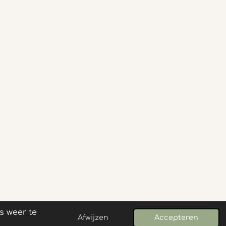
s weer te
Powered by
JouwWeb
Afwijzen
Accepteren