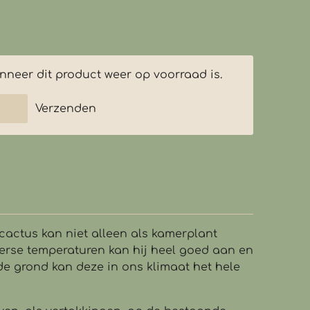
neer dit product weer op voorraad is.
Verzenden
cactus kan niet alleen als kamerplant
rse temperaturen kan hij heel goed aan en
de grond kan deze in ons klimaat het hele