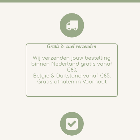
𝑮𝒓𝒂𝒕𝒊𝒔 & 𝒔𝒏𝒆𝒍 𝒗𝒆𝒓𝒛𝒆𝒏𝒅𝒆𝒏
Wij verzenden jouw bestelling
binnen Nederland gratis vanaf
€80.
België & Duitsland vanaf €85.
Gratis afhalen in Voorhout
.