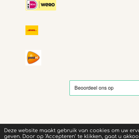
© 2019 - 2026 Vet Groen
Deze website maakt gebruik van cookies om uw erva
geven. Door op ‘Accepteren’ te klikken, gaat u akkoo