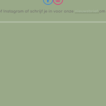
F
I
a
n
c
s
 Instagram of schrijf je in voor onze
nieuwsbrief
om 
e
t
b
a
o
g
o
r
k
a
m