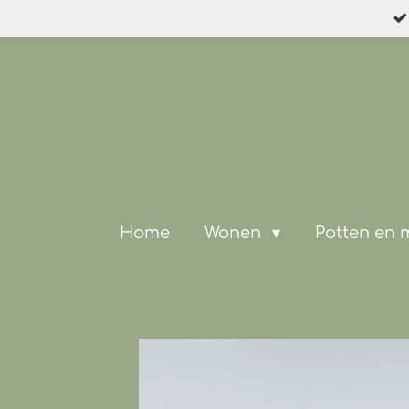
Ga
direct
naar
de
hoofdinhoud
Home
Wonen
Potten en