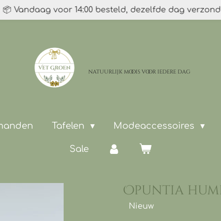
📦 Vandaag voor 14:00 besteld, dezelfde dag verzon
natuurlijk moois
voor iedere dag
 manden
Tafelen
Modeaccessoires
Sale
Opuntia humi
Nieuw