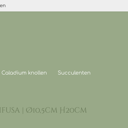
den
Caladium knollen
Succulenten
fusa | Ø10,5cm H20cm