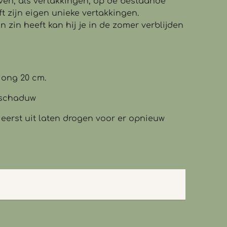
ven, als vertakkingen, op de bestaande
ft zijn eigen unieke vertakkingen.
n zin heeft kan hij je in de zomer verblijden
: ong 20 cm.
lfschaduw
 eerst uit laten drogen voor er opnieuw