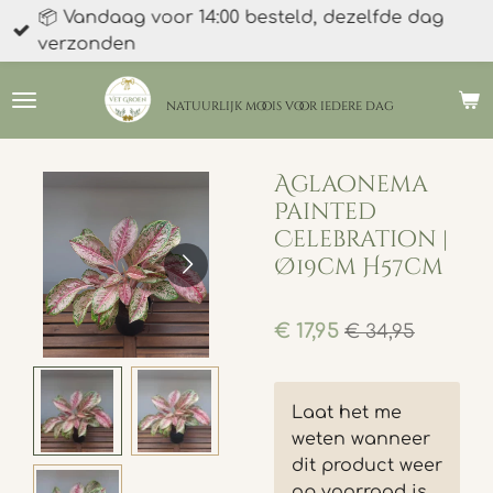
📦 Vandaag voor 14:00 besteld, dezelfde dag
Ga
verzonden
direct
naar
de
natuurlijk moois
voor iedere dag
hoofdinhoud
Aglaonema
Painted
Celebration |
Ø19cm H57cm
€ 17,95
€ 34,95
Laat het me
weten wanneer
dit product weer
op voorraad is.