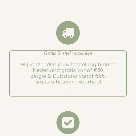
𝑮𝒓𝒂𝒕𝒊𝒔 & 𝒔𝒏𝒆𝒍 𝒗𝒆𝒓𝒛𝒆𝒏𝒅𝒆𝒏
Wij verzenden jouw bestelling binnen
Nederland gratis vanaf €80.
België & Duitsland vanaf €85.
Gratis afhalen in Voorhout
.