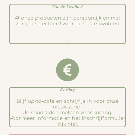
𝑮𝒐𝒆𝒅𝒆 𝒌𝒘𝒂𝒍𝒊𝒕𝒆𝒊𝒕
Al onze producten zijn persoonlijk en met
zorg geselecteerd voor de beste kwaliteit
.
𝑲𝒐𝒓𝒕𝒊𝒏𝒈
Blijf up-to-date en schrijf je in voor onze
nieuwsbrief.
Je spaart dan meteen voor korting.
Voor meer informatie en het inschrijfformulier
klik hier.