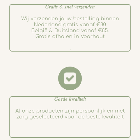
𝑮𝒓𝒂𝒕𝒊𝒔 & 𝒔𝒏𝒆𝒍 𝒗𝒆𝒓𝒛𝒆𝒏𝒅𝒆𝒏
Wij verzenden jouw bestelling binnen
Nederland gratis vanaf €80.
België & Duitsland vanaf €85.
Gratis afhalen in Voorhout
.
𝑮𝒐𝒆𝒅𝒆 𝒌𝒘𝒂𝒍𝒊𝒕𝒆𝒊𝒕
Al onze producten zijn persoonlijk en met
zorg geselecteerd voor de beste kwaliteit
.