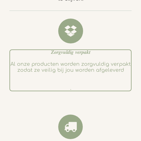
o
g
o
r
k
a
m
𝒁𝒐𝒓𝒈𝒗𝒖𝒍𝒅𝒊𝒈 𝒗𝒆𝒓𝒑𝒂𝒌𝒕
Al onze producten worden zorgvuldig verpakt
zodat ze veilig bij jou worden afgeleverd
.