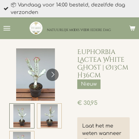
📦 Vandaag voor 14:00 besteld, dezelfde dag
Ga
verzonden
direct
naar
de
natuurlijk moois
voor iedere dag
hoofdinhoud
Euphorbia
Lactea White
Ghost | Ø13cm
H36cm
Nieuw
€ 30,95
Laat het me
weten wanneer