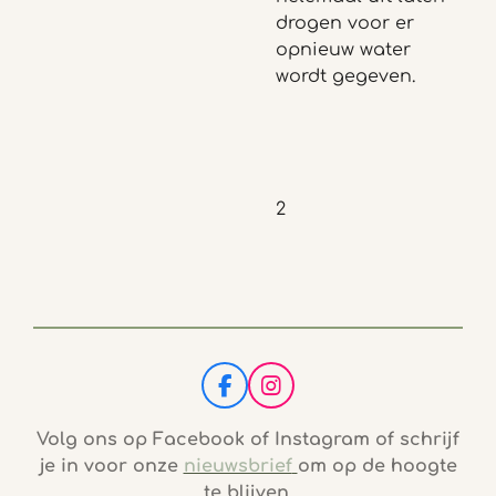
drogen voor er
opnieuw water
wordt gegeven.
2
F
I
a
n
c
s
Volg ons op Facebook of Instagram of schrijf
e
t
je in voor onze
nieuwsbrief
om op de hoogte
b
a
te blijven.