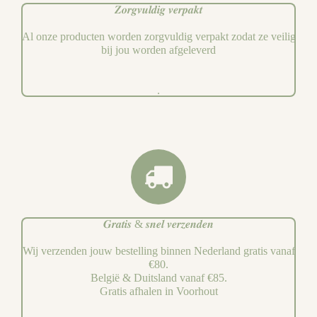
𝒁𝒐𝒓𝒈𝒗𝒖𝒍𝒅𝒊𝒈 𝒗𝒆𝒓𝒑𝒂𝒌𝒕
Al onze producten worden zorgvuldig verpakt zodat ze veilig
bij jou worden afgeleverd
.
𝑮𝒓𝒂𝒕𝒊𝒔 & 𝒔𝒏𝒆𝒍 𝒗𝒆𝒓𝒛𝒆𝒏𝒅𝒆𝒏
Wij verzenden jouw bestelling binnen Nederland gratis vanaf
€80.
België & Duitsland vanaf €85.
Gratis afhalen in Voorhout