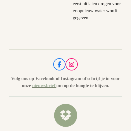
eerst uit laten drogen voor
er opnieuw water wordt
gegeven.
F
I
a
n
c
s
Volg ons op Facebook of Instagram of schrijf je in voor
e
t
onze
nieuwsbrief
om op de hoogte te blijven.
b
a
o
g
o
r
k
a
m