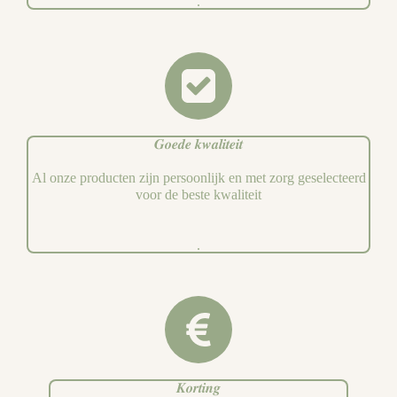
.
𝑮𝒐𝒆𝒅𝒆 𝒌𝒘𝒂𝒍𝒊𝒕𝒆𝒊𝒕
Al onze producten zijn persoonlijk en met zorg geselecteerd
voor de beste kwaliteit
.
𝑲𝒐𝒓𝒕𝒊𝒏𝒈