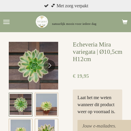
💕 Met zorg verpakt
Ga
direct
naar
natuurlijk moois
voor iedere dag
de
hoofdinhoud
Echeveria Mira
variegata | Ø10,5cm
H12cm
€ 19,95
Laat het me weten
wanneer dit product
weer op voorraad is.