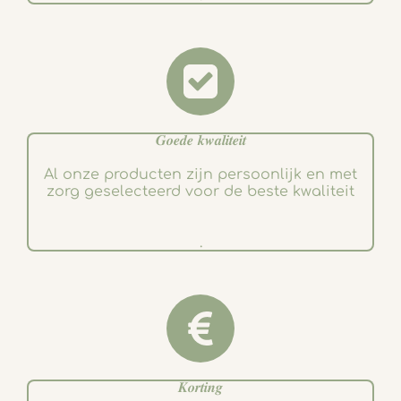
𝑮𝒐𝒆𝒅𝒆 𝒌𝒘𝒂𝒍𝒊𝒕𝒆𝒊𝒕
Al onze producten zijn persoonlijk en met
zorg geselecteerd voor de beste kwaliteit
.
𝑲𝒐𝒓𝒕𝒊𝒏𝒈