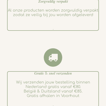
𝒁𝒐𝒓𝒈𝒗𝒖𝒍𝒅𝒊𝒈 𝒗𝒆𝒓𝒑𝒂𝒌𝒕
Al onze producten worden zorgvuldig verpakt
zodat ze veilig bij jou worden afgeleverd
.
𝑮𝒓𝒂𝒕𝒊𝒔 & 𝒔𝒏𝒆𝒍 𝒗𝒆𝒓𝒛𝒆𝒏𝒅𝒆𝒏
Wij verzenden jouw bestelling binnen
Nederland gratis vanaf €80.
België & Duitsland vanaf €85.
Gratis afhalen in Voorhout
.