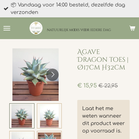
📦 Vandaag voor 14:00 besteld, dezelfde dag
Ga
verzonden
direct
naar
de
natuurlijk moois
voor iedere dag
hoofdinhoud
Agave
Dragon toes |
Ø17cm H32cm
€ 15,95
€ 22,95
Laat het me
weten wanneer
dit product weer
op voorraad is.