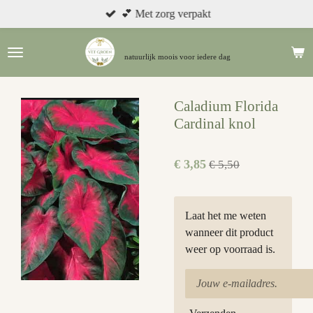
💕 Met zorg verpakt
Ga
direct
naar
natuurlijk moois
voor iedere dag
de
hoofdinhoud
Caladium Florida
Cardinal knol
€ 3,85
€ 5,50
Laat het me weten
wanneer dit product
weer op voorraad is.