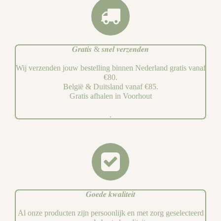
𝑮𝒓𝒂𝒕𝒊𝒔 & 𝒔𝒏𝒆𝒍 𝒗𝒆𝒓𝒛𝒆𝒏𝒅𝒆𝒏
Wij verzenden jouw bestelling binnen Nederland gratis vanaf
€80.
België & Duitsland vanaf €85.
Gratis afhalen in Voorhout
.
𝑮𝒐𝒆𝒅𝒆 𝒌𝒘𝒂𝒍𝒊𝒕𝒆𝒊𝒕
Al onze producten zijn persoonlijk en met zorg geselecteerd