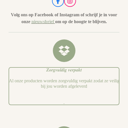
F
I
a
n
c
s
Volg ons op Facebook of Instagram of schrijf je in voor
e
t
onze
nieuwsbrief
om op de hoogte te blijven.
b
a
o
g
o
r
k
a
m
𝒁𝒐𝒓𝒈𝒗𝒖𝒍𝒅𝒊𝒈 𝒗𝒆𝒓𝒑𝒂𝒌𝒕
Al onze producten worden zorgvuldig verpakt zodat ze veilig
bij jou worden afgeleverd
.