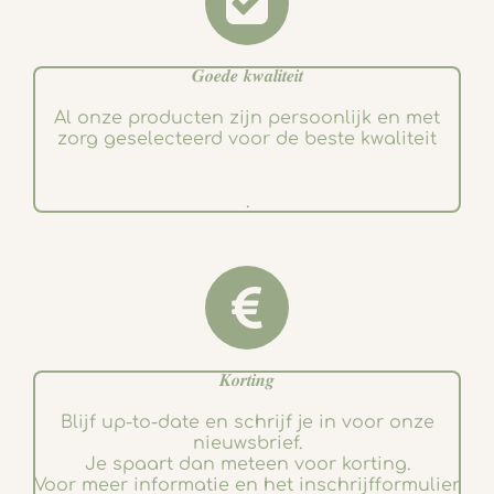
𝑮𝒐𝒆𝒅𝒆 𝒌𝒘𝒂𝒍𝒊𝒕𝒆𝒊𝒕
Al onze producten zijn persoonlijk en met
zorg geselecteerd voor de beste kwaliteit
.
𝑲𝒐𝒓𝒕𝒊𝒏𝒈
Blijf up-to-date en schrijf je in voor onze
nieuwsbrief.
Je spaart dan meteen voor korting.
Voor meer informatie en het inschrijfformulier