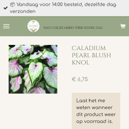
📦 Vandaag voor 14:00 besteld, dezelfde dag
Ga
verzonden
direct
naar
de
natuurlijk moois
voor iedere dag
hoofdinhoud
Caladium
Pearl Blush
knol
€ 6,75
Laat het me
weten wanneer
dit product weer
op voorraad is.