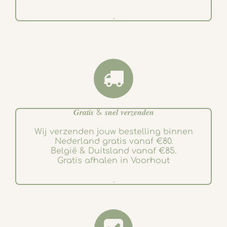
.
𝑮𝒓𝒂𝒕𝒊𝒔 & 𝒔𝒏𝒆𝒍 𝒗𝒆𝒓𝒛𝒆𝒏𝒅𝒆𝒏
Wij verzenden jouw bestelling binnen
Nederland gratis vanaf €80.
België & Duitsland vanaf €85.
Gratis afhalen in Voorhout
.