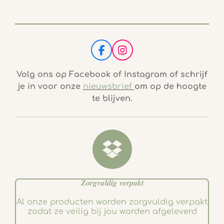
F
I
a
n
c
s
Volg ons op Facebook of Instagram of schrijf
e
t
je in voor onze
nieuwsbrief
om op de hoogte
b
a
te blijven.
o
g
o
r
k
a
m
𝒁𝒐𝒓𝒈𝒗𝒖𝒍𝒅𝒊𝒈 𝒗𝒆𝒓𝒑𝒂𝒌𝒕
Al onze producten worden zorgvuldig verpakt
zodat ze veilig bij jou worden afgeleverd