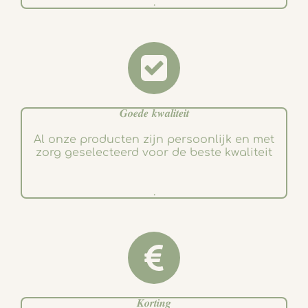
.
𝑮𝒐𝒆𝒅𝒆 𝒌𝒘𝒂𝒍𝒊𝒕𝒆𝒊𝒕
Al onze producten zijn persoonlijk en met
zorg geselecteerd voor de beste kwaliteit
.
𝑲𝒐𝒓𝒕𝒊𝒏𝒈