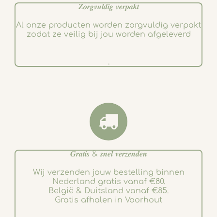
𝒁𝒐𝒓𝒈𝒗𝒖𝒍𝒅𝒊𝒈 𝒗𝒆𝒓𝒑𝒂𝒌𝒕
Al onze producten worden zorgvuldig verpakt
zodat ze veilig bij jou worden afgeleverd
.
𝑮𝒓𝒂𝒕𝒊𝒔 & 𝒔𝒏𝒆𝒍 𝒗𝒆𝒓𝒛𝒆𝒏𝒅𝒆𝒏
Wij verzenden jouw bestelling binnen
Nederland gratis vanaf €80.
België & Duitsland vanaf €85.
Gratis afhalen in Voorhout