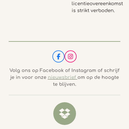
licentieovereenkomst
is strikt verboden.
F
I
a
n
c
s
Volg ons op Facebook of Instagram of schrijf
e
t
je in voor onze
nieuwsbrief
om op de hoogte
b
a
te blijven.
o
g
o
r
k
a
m