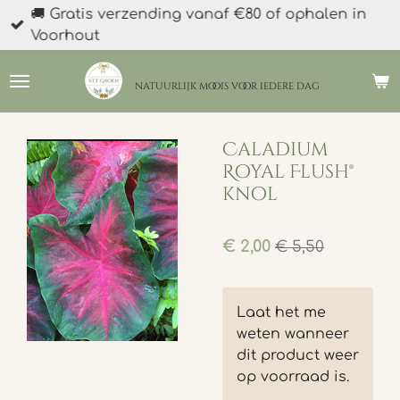
🚚 Gratis verzending vanaf €80 of ophalen in
Ga
Voorhout
direct
naar
de
natuurlijk moois
voor iedere dag
hoofdinhoud
Caladium
Royal Flush®
knol
€ 2,00
€ 5,50
Laat het me
weten wanneer
dit product weer
op voorraad is.