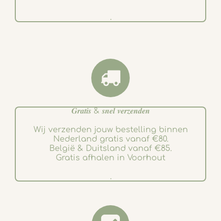
.
𝑮𝒓𝒂𝒕𝒊𝒔 & 𝒔𝒏𝒆𝒍 𝒗𝒆𝒓𝒛𝒆𝒏𝒅𝒆𝒏
Wij verzenden jouw bestelling binnen
Nederland gratis vanaf €80.
België & Duitsland vanaf €85.
Gratis afhalen in Voorhout
.