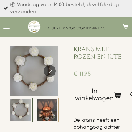
📦 Vandaag voor 14:00 besteld, dezelfde dag
Ga
verzonden
direct
naar
de
natuurlijk moois
voor iedere dag
hoofdinhoud
Krans met
rozen en jute
€ 11,95
In
winkelwagen
De krans heeft een
ophangoog achter