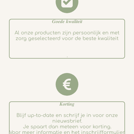
𝑮𝒐𝒆𝒅𝒆 𝒌𝒘𝒂𝒍𝒊𝒕𝒆𝒊𝒕
Al onze producten zijn persoonlijk en met
zorg geselecteerd voor de beste kwaliteit
.
𝑲𝒐𝒓𝒕𝒊𝒏𝒈
Blijf up-to-date en schrijf je in voor onze
nieuwsbrief.
Je spaart dan meteen voor korting.
Voor meer informatie en het inschrijfformulier