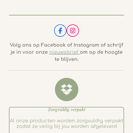
F
I
a
n
c
s
Volg ons op Facebook of Instagram of schrijf
e
t
je in voor onze
nieuwsbrief
om op de hoogte
b
a
te blijven.
o
g
o
r
k
a
m
𝒁𝒐𝒓𝒈𝒗𝒖𝒍𝒅𝒊𝒈 𝒗𝒆𝒓𝒑𝒂𝒌𝒕
Al onze producten worden zorgvuldig verpakt
zodat ze veilig bij jou worden afgeleverd