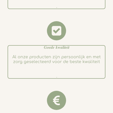
.
𝑮𝒐𝒆𝒅𝒆 𝒌𝒘𝒂𝒍𝒊𝒕𝒆𝒊𝒕
Al onze producten zijn persoonlijk en met
zorg geselecteerd voor de beste kwaliteit
.