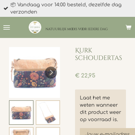
📦 Vandaag voor 14:00 besteld, dezelfde dag
Ga
verzonden
direct
naar
de
natuurlijk moois
voor iedere dag
hoofdinhoud
Kurk
schoudertas
€ 22,95
Laat het me
weten wanneer
dit product weer
op voorraad is.