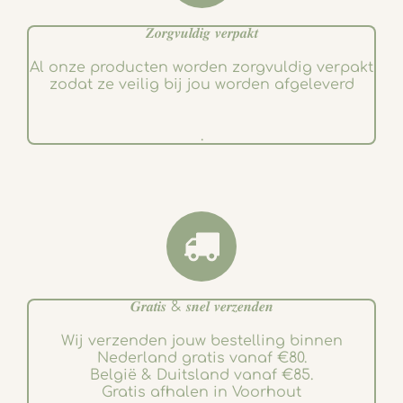
𝒁𝒐𝒓𝒈𝒗𝒖𝒍𝒅𝒊𝒈 𝒗𝒆𝒓𝒑𝒂𝒌𝒕
Al onze producten worden zorgvuldig verpakt
zodat ze veilig bij jou worden afgeleverd
.
𝑮𝒓𝒂𝒕𝒊𝒔 & 𝒔𝒏𝒆𝒍 𝒗𝒆𝒓𝒛𝒆𝒏𝒅𝒆𝒏
Wij verzenden jouw bestelling binnen
Nederland gratis vanaf €80.
België & Duitsland vanaf €85.
Gratis afhalen in Voorhout