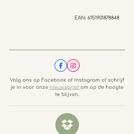
EAN: 6151901878848
F
I
a
n
c
s
Volg ons op Facebook of Instagram of schrijf
e
t
je in voor onze
nieuwsbrief
om op de hoogte
b
a
te blijven.
o
g
o
r
k
a
m