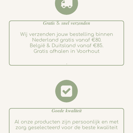
𝑮𝒓𝒂𝒕𝒊𝒔 & 𝒔𝒏𝒆𝒍 𝒗𝒆𝒓𝒛𝒆𝒏𝒅𝒆𝒏
Wij verzenden jouw bestelling binnen
Nederland gratis vanaf €80.
België & Duitsland vanaf €85.
Gratis afhalen in Voorhout
.
𝑮𝒐𝒆𝒅𝒆 𝒌𝒘𝒂𝒍𝒊𝒕𝒆𝒊𝒕
Al onze producten zijn persoonlijk en met
zorg geselecteerd voor de beste kwaliteit