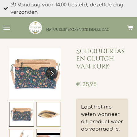
📦 Vandaag voor 14:00 besteld, dezelfde dag
Ga
verzonden
direct
naar
de
natuurlijk moois
voor iedere dag
hoofdinhoud
Schoudertas
en clutch
van kurk
€ 25,95
Laat het me
weten wanneer
dit product weer
op voorraad is.