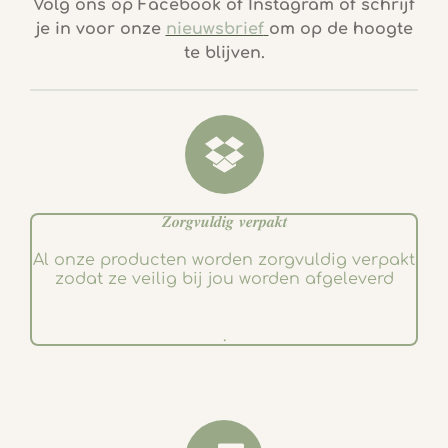
c
s
Volg ons op Facebook of Instagram of schrijf
e
t
je in voor onze
nieuwsbrief
om op de hoogte
b
a
te blijven.
o
g
o
r
k
a
m
𝒁𝒐𝒓𝒈𝒗𝒖𝒍𝒅𝒊𝒈 𝒗𝒆𝒓𝒑𝒂𝒌𝒕
Al onze producten worden zorgvuldig verpakt
zodat ze veilig bij jou worden afgeleverd
.