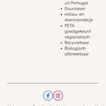
uit Portugal
Duurzaam
milieu- en
diervriendelijk
PETA
goedgekeurd
veganistisch
Recyclebaar
Biologisch
afbreekbaar
F
I
a
n