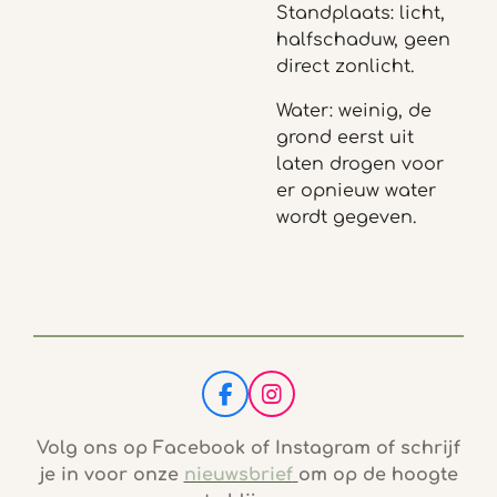
Standplaats: licht,
halfschaduw, geen
direct zonlicht.
Water: weinig, de
grond eerst uit
laten drogen voor
er opnieuw water
wordt gegeven.
F
I
a
n
c
s
Volg ons op Facebook of Instagram of schrijf
e
t
je in voor onze
nieuwsbrief
om op de hoogte
b
a