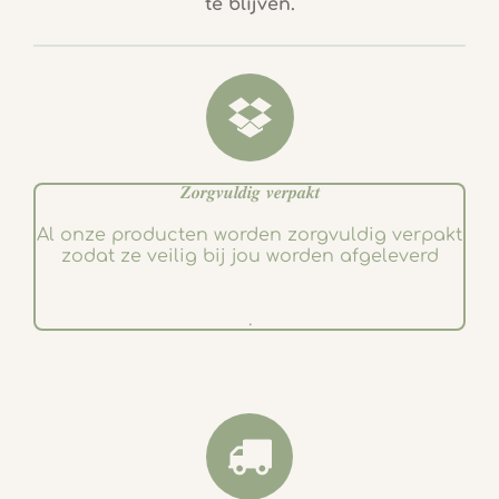
te blijven.
o
g
o
r
k
a
m
𝒁𝒐𝒓𝒈𝒗𝒖𝒍𝒅𝒊𝒈 𝒗𝒆𝒓𝒑𝒂𝒌𝒕
Al onze producten worden zorgvuldig verpakt
zodat ze veilig bij jou worden afgeleverd
.