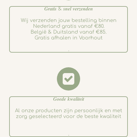
𝑮𝒓𝒂𝒕𝒊𝒔 & 𝒔𝒏𝒆𝒍 𝒗𝒆𝒓𝒛𝒆𝒏𝒅𝒆𝒏
Wij verzenden jouw bestelling binnen
Nederland gratis vanaf €80.
België & Duitsland vanaf €85.
Gratis afhalen in Voorhout
.
𝑮𝒐𝒆𝒅𝒆 𝒌𝒘𝒂𝒍𝒊𝒕𝒆𝒊𝒕
Al onze producten zijn persoonlijk en met
zorg geselecteerd voor de beste kwaliteit
.