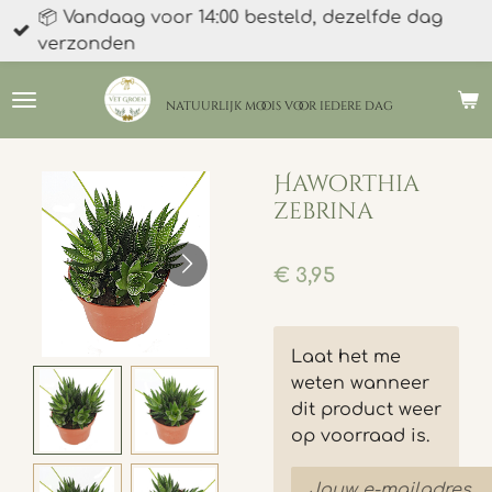
📦 Vandaag voor 14:00 besteld, dezelfde dag
Ga
verzonden
direct
naar
de
natuurlijk moois
voor iedere dag
hoofdinhoud
Haworthia
zebrina
€ 3,95
Laat het me
weten wanneer
dit product weer
op voorraad is.