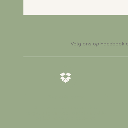
Volg ons op Facebook of
𝒁𝒐𝒓𝒈𝒗𝒖𝒍𝒅𝒊𝒈 𝒗𝒆𝒓𝒑𝒂𝒌𝒕
Al onze producten worden
zorgvuldig verpakt zodat ze veilig
bij jou worden afgeleverd