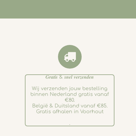
.
𝑮𝒓𝒂𝒕𝒊𝒔 & 𝒔𝒏𝒆𝒍 𝒗𝒆𝒓𝒛𝒆𝒏𝒅𝒆𝒏
Wij verzenden jouw bestelling
binnen Nederland gratis vanaf
€80.
België & Duitsland vanaf €85.
Gratis afhalen in Voorhout
.