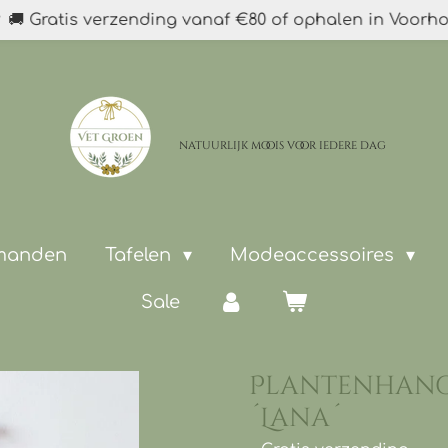
🚚 Gratis verzending vanaf €80 of ophalen in Voorh
natuurlijk moois
voor iedere dag
 manden
Tafelen
Modeaccessoires
Sale
Plantenhang
´Lana´