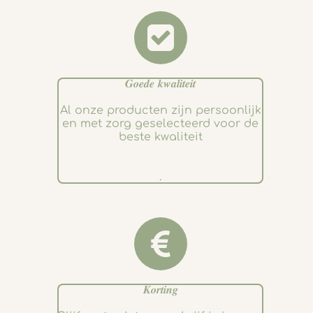
𝑮𝒐𝒆𝒅𝒆 𝒌𝒘𝒂𝒍𝒊𝒕𝒆𝒊𝒕
Al onze producten zijn persoonlijk
en met zorg geselecteerd voor de
beste kwaliteit
.
𝑲𝒐𝒓𝒕𝒊𝒏𝒈