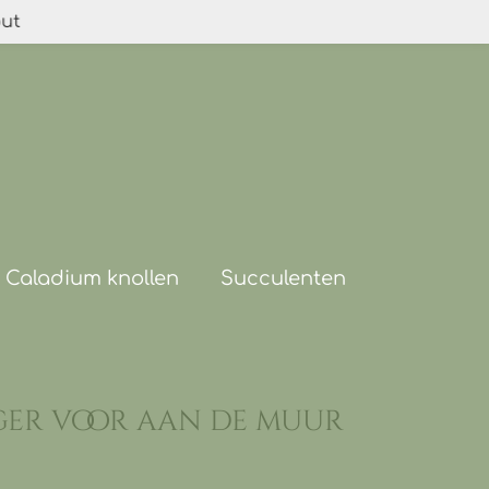
out
Caladium knollen
Succulenten
er voor aan de muur