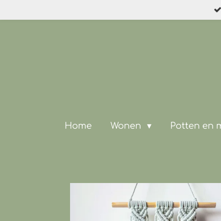
Ga
direct
naar
de
hoofdinhoud
Home
Wonen
Potten en