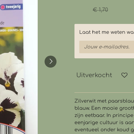
€ 1,19
€ 1,70
Laat het me weten wan
Uitverkocht
Zilverwit met paarsblau
blauw. Een mooie groot
zijn eetbaar. In principe
eenjarige cultuur is aan
eventueel onder koud gl