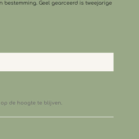
n bestemming. Geel gearceerd is tweejarige
op de hoogte te blijven.