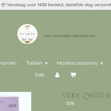
📦 Vandaag voor 14:00 besteld, dezelfde dag verzon
natuurlijk moois
voor iedere dag
 manden
Tafelen
Modeaccessoires
Sale
Viool Zwitser
-30%