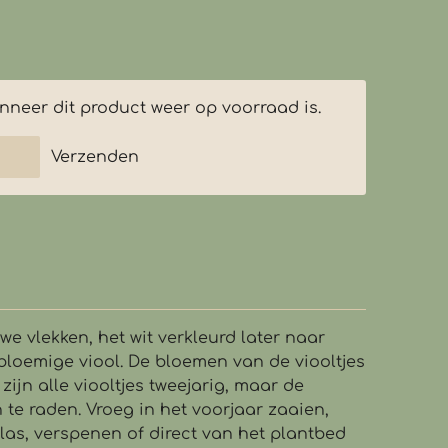
neer dit product weer op voorraad is.
Verzenden
we vlekken, het wit verkleurd later naar
bloemige viool. De bloemen van de viooltjes
 zijn alle viooltjes tweejarig, maar de
 te raden. Vroeg in het voorjaar zaaien,
as, verspenen of direct van het plantbed