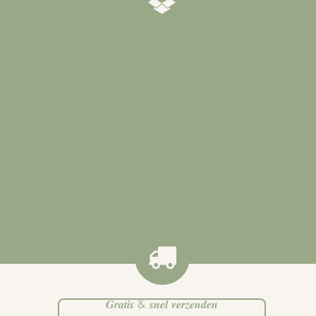
𝒁𝒐𝒓𝒈𝒗𝒖𝒍𝒅𝒊𝒈 𝒗𝒆𝒓𝒑𝒂𝒌𝒕
Al onze producten worden
zorgvuldig verpakt zodat ze veilig
bij jou worden afgeleverd
.
𝑮𝒓𝒂𝒕𝒊𝒔 & 𝒔𝒏𝒆𝒍 𝒗𝒆𝒓𝒛𝒆𝒏𝒅𝒆𝒏