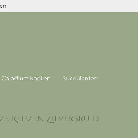
den
Caladium knollen
Succulenten
ze Reuzen Zilverbruid