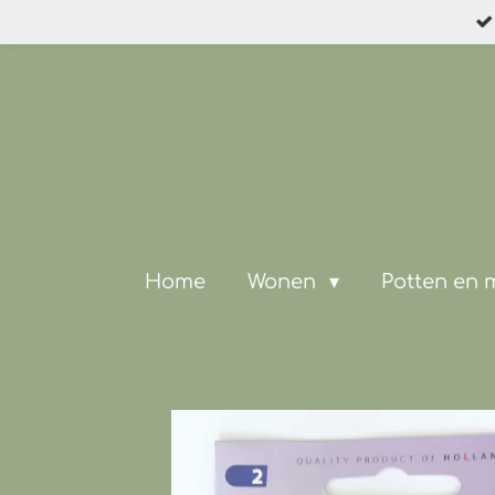
Ga
direct
naar
de
hoofdinhoud
Home
Wonen
Potten en