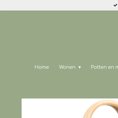
Ga
direct
naar
de
hoofdinhoud
Home
Wonen
Potten en