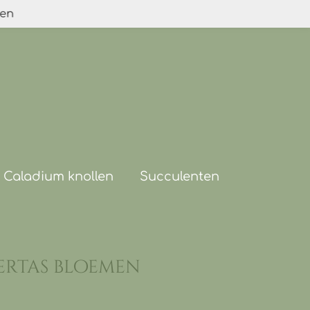
den
Caladium knollen
Succulenten
ertas bloemen