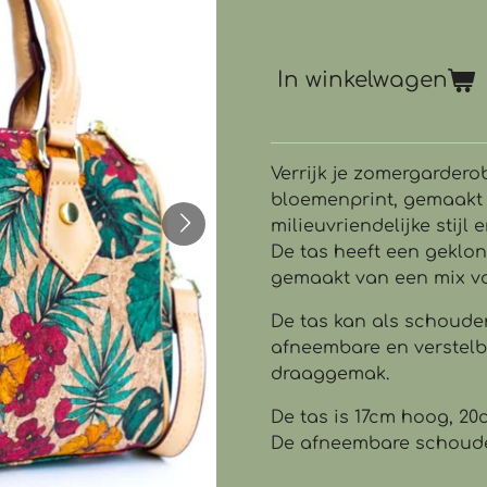
€ 26,95
In winkelwagen
Verrijk je zomergarder
bloemenprint, gemaakt 
milieuvriendelijke stijl e
De tas heeft een geklon
gemaakt van een mix va
De tas kan als schoude
afneembare en verstelb
draaggemak.
De tas is 17cm hoog, 2
De afneembare schouder