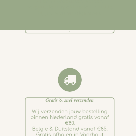
Al onze producten worden
zorgvuldig verpakt zodat ze veilig
bij jou worden afgeleverd
.
𝑮𝒓𝒂𝒕𝒊𝒔 & 𝒔𝒏𝒆𝒍 𝒗𝒆𝒓𝒛𝒆𝒏𝒅𝒆𝒏
Wij verzenden jouw bestelling
binnen Nederland gratis vanaf
€80.
België & Duitsland vanaf €85.
Gratis afhalen in Voorhout