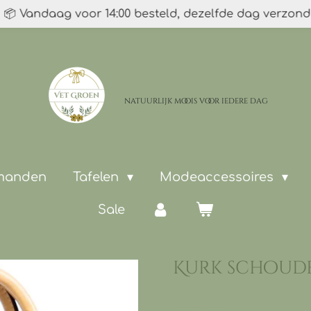
📦 Vandaag voor 14:00 besteld, dezelfde dag verzon
natuurlijk moois
voor iedere dag
 manden
Tafelen
Modeaccessoires
Sale
Kurk schoud