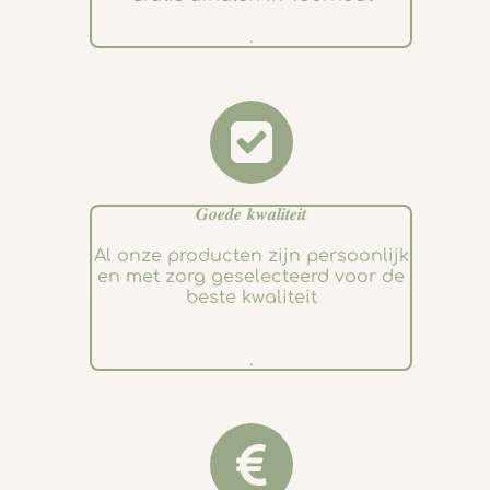
.
𝑮𝒐𝒆𝒅𝒆 𝒌𝒘𝒂𝒍𝒊𝒕𝒆𝒊𝒕
Al onze producten zijn persoonlijk
en met zorg geselecteerd voor de
beste kwaliteit
.