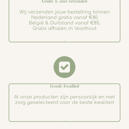
𝑮𝒓𝒂𝒕𝒊𝒔 & 𝒔𝒏𝒆𝒍 𝒗𝒆𝒓𝒛𝒆𝒏𝒅𝒆𝒏
Wij verzenden jouw bestelling binnen
Nederland gratis vanaf €80.
België & Duitsland vanaf €85.
Gratis afhalen in Voorhout
.
𝑮𝒐𝒆𝒅𝒆 𝒌𝒘𝒂𝒍𝒊𝒕𝒆𝒊𝒕
Al onze producten zijn persoonlijk en met
zorg geselecteerd voor de beste kwaliteit
.