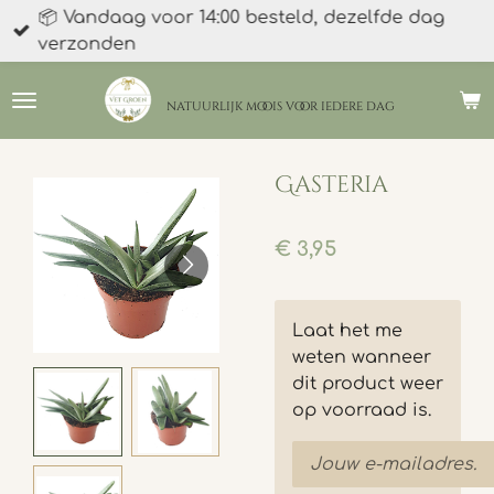
📦 Vandaag voor 14:00 besteld, dezelfde dag
Ga
verzonden
direct
naar
de
natuurlijk moois
voor iedere dag
hoofdinhoud
Gasteria
€ 3,95
Laat het me
weten wanneer
dit product weer
op voorraad is.