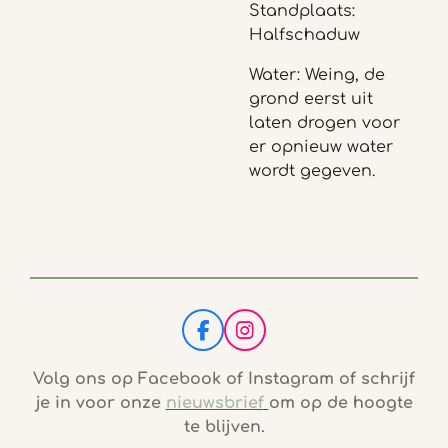
Standplaats:
Halfschaduw
Water: Weing, de
grond eerst uit
laten drogen voor
er opnieuw water
wordt gegeven.
F
I
a
n
c
s
Volg ons op Facebook of Instagram of schrijf
e
t
je in voor onze
nieuwsbrief
om op de hoogte
b
a
te blijven.
o
g