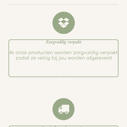
o
r
k
a
m
𝒁𝒐𝒓𝒈𝒗𝒖𝒍𝒅𝒊𝒈 𝒗𝒆𝒓𝒑𝒂𝒌𝒕
Al onze producten worden zorgvuldig verpakt
zodat ze veilig bij jou worden afgeleverd
.