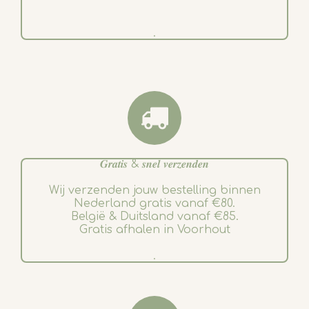
.
𝑮𝒓𝒂𝒕𝒊𝒔 & 𝒔𝒏𝒆𝒍 𝒗𝒆𝒓𝒛𝒆𝒏𝒅𝒆𝒏
Wij verzenden jouw bestelling binnen
Nederland gratis vanaf €80.
België & Duitsland vanaf €85.
Gratis afhalen in Voorhout
.