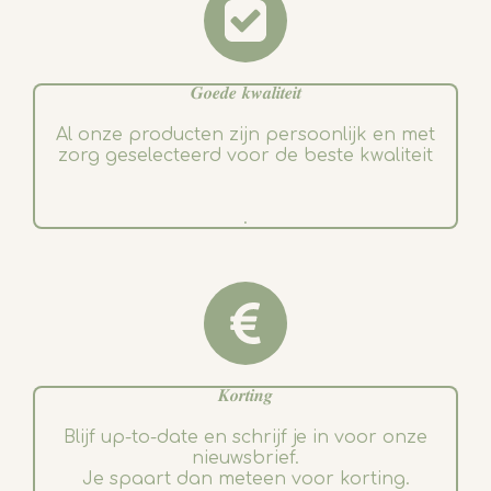
𝑮𝒐𝒆𝒅𝒆 𝒌𝒘𝒂𝒍𝒊𝒕𝒆𝒊𝒕
Al onze producten zijn persoonlijk en met
zorg geselecteerd voor de beste kwaliteit
.
𝑲𝒐𝒓𝒕𝒊𝒏𝒈
Blijf up-to-date en schrijf je in voor onze
nieuwsbrief.
Je spaart dan meteen voor korting.