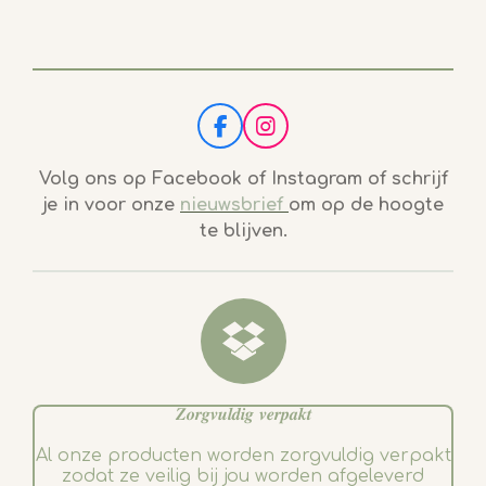
F
I
a
n
c
s
Volg ons op Facebook of Instagram of schrijf
e
t
je in voor onze
nieuwsbrief
om op de hoogte
b
a
te blijven.
o
g
o
r
k
a
m
𝒁𝒐𝒓𝒈𝒗𝒖𝒍𝒅𝒊𝒈 𝒗𝒆𝒓𝒑𝒂𝒌𝒕
Al onze producten worden zorgvuldig verpakt
zodat ze veilig bij jou worden afgeleverd