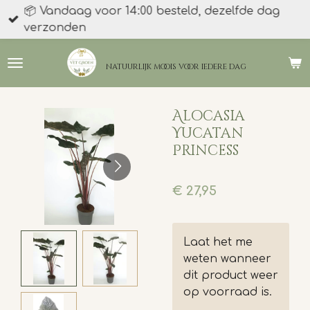
📦 Vandaag voor 14:00 besteld, dezelfde dag
Ga
verzonden
direct
naar
de
natuurlijk moois
voor iedere dag
hoofdinhoud
Alocasia
Yucatan
Princess
€ 27,95
Laat het me
weten wanneer
dit product weer
op voorraad is.