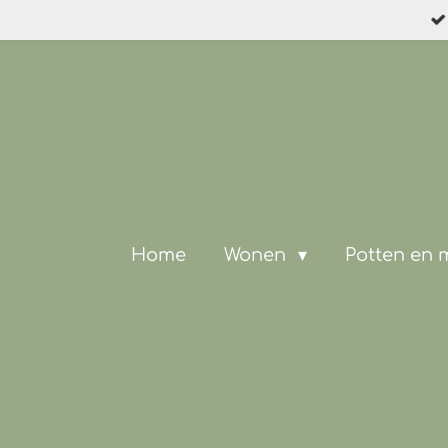
Ga
direct
naar
de
hoofdinhoud
Home
Wonen
Potten en