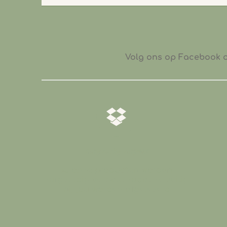
Volg ons op Facebook of
𝒁𝒐𝒓𝒈𝒗𝒖𝒍𝒅𝒊𝒈 𝒗𝒆𝒓𝒑𝒂𝒌𝒕
Al onze producten worden
zorgvuldig verpakt zodat ze veilig
bij jou worden afgeleverd
.