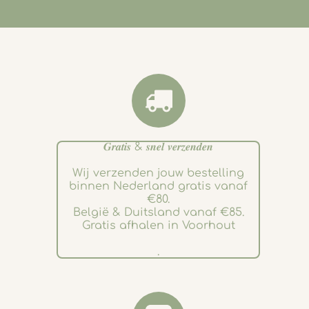
𝑮𝒓𝒂𝒕𝒊𝒔 & 𝒔𝒏𝒆𝒍 𝒗𝒆𝒓𝒛𝒆𝒏𝒅𝒆𝒏
Wij verzenden jouw bestelling
binnen Nederland gratis vanaf
€80.
België & Duitsland vanaf €85.
Gratis afhalen in Voorhout
.