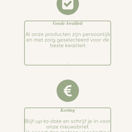
𝑮𝒐𝒆𝒅𝒆 𝒌𝒘𝒂𝒍𝒊𝒕𝒆𝒊𝒕
Al onze producten zijn persoonlijk
en met zorg geselecteerd voor de
beste kwaliteit
.
𝑲𝒐𝒓𝒕𝒊𝒏𝒈
Blijf up-to-date en schrijf je in voor
onze nieuwsbrief.