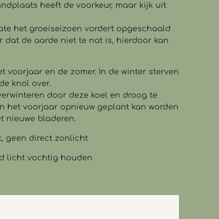
ndplaats heeft de voorkeur, maar kijk uit
ate het groeiseizoen vordert opgeschaald
 dat de aarde niet te nat is, hierdoor kan
et voorjaar en de zomer. In de winter sterven
de knol over.
verwinteren door deze koel en droog te
n het voorjaar opnieuw geplant kan worden
t nieuwe bladeren.
, geen direct zonlicht
nd licht vochtig houden