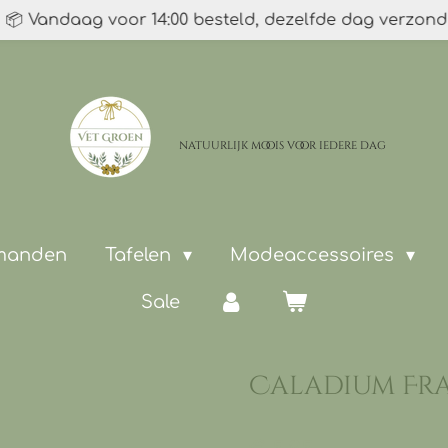
📦 Vandaag voor 14:00 besteld, dezelfde dag verzon
natuurlijk moois
voor iedere dag
 manden
Tafelen
Modeaccessoires
Sale
Caladium Fr