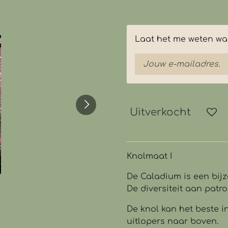
€ 5,95
Laat het me weten wan
Uitverkocht
Knolmaat I
De Caladium is een bijzo
De diversiteit aan patro
De knol kan het beste 
uitlopers naar boven.