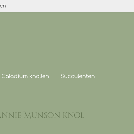
den
Caladium knollen
Succulenten
annie Munson knol