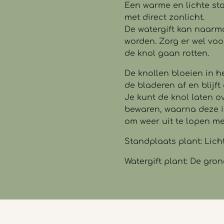
Een warme en lichte sta
met direct zonlicht.
De watergift kan naarm
worden. Zorg er wel voor
de knol gaan rotten.
De knollen bloeien in h
de bladeren af en blijft 
Je kunt de knol laten o
bewaren, waarna deze i
om weer uit te lopen me
Standplaats plant: Licht
Watergift plant: De gro