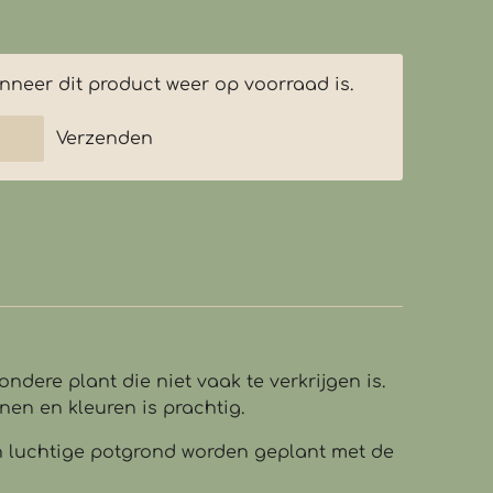
neer dit product weer op voorraad is.
Verzenden
ndere plant die niet vaak te verkrijgen is.
nen en kleuren is prachtig.
in luchtige potgrond worden geplant met de