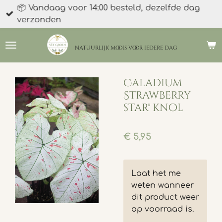
📦 Vandaag voor 14:00 besteld, dezelfde dag
Ga
verzonden
direct
naar
de
natuurlijk moois
voor iedere dag
hoofdinhoud
Caladium
Strawberry
star® knol
€ 5,95
Laat het me
weten wanneer
dit product weer
op voorraad is.