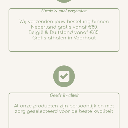
𝑮𝒓𝒂𝒕𝒊𝒔 & 𝒔𝒏𝒆𝒍 𝒗𝒆𝒓𝒛𝒆𝒏𝒅𝒆𝒏
Wij verzenden jouw bestelling binnen
Nederland gratis vanaf €80.
België & Duitsland vanaf €85.
Gratis afhalen in Voorhout
.
𝑮𝒐𝒆𝒅𝒆 𝒌𝒘𝒂𝒍𝒊𝒕𝒆𝒊𝒕
Al onze producten zijn persoonlijk en met
zorg geselecteerd voor de beste kwaliteit
.