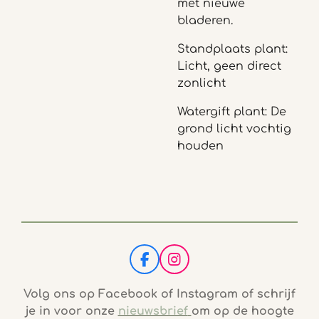
met nieuwe
bladeren.
Standplaats plant:
Licht, geen direct
zonlicht
Watergift plant: De
grond licht vochtig
houden
F
I
a
n
c
s
Volg ons op Facebook of Instagram of schrijf
e
t
je in voor onze
nieuwsbrief
om op de hoogte
b
a