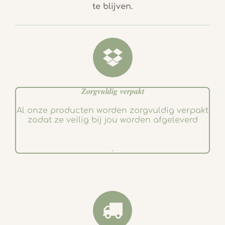
te blijven.
o
g
o
r
k
a
m
𝒁𝒐𝒓𝒈𝒗𝒖𝒍𝒅𝒊𝒈 𝒗𝒆𝒓𝒑𝒂𝒌𝒕
Al onze producten worden zorgvuldig verpakt
zodat ze veilig bij jou worden afgeleverd
.