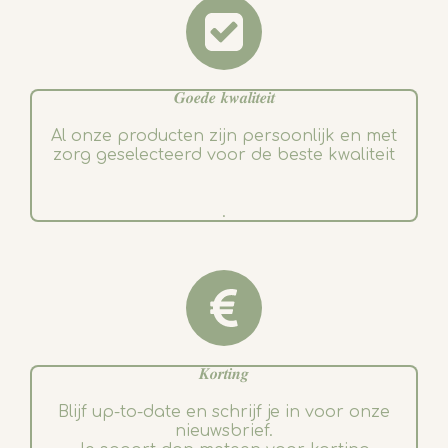
𝑮𝒐𝒆𝒅𝒆 𝒌𝒘𝒂𝒍𝒊𝒕𝒆𝒊𝒕
Al onze producten zijn persoonlijk en met
zorg geselecteerd voor de beste kwaliteit
.
𝑲𝒐𝒓𝒕𝒊𝒏𝒈
Blijf up-to-date en schrijf je in voor onze
nieuwsbrief.