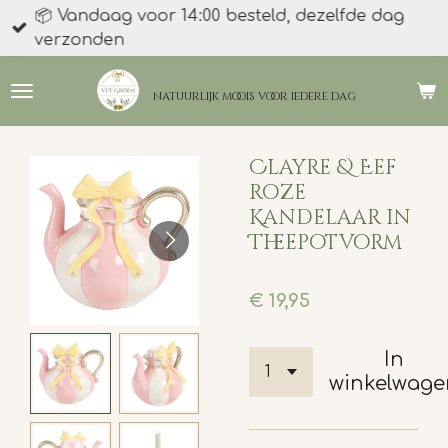
📦 Vandaag voor 14:00 besteld, dezelfde dag
Ga
verzonden
direct
naar
de
natuurlijk moois
voor iedere dag
hoofdinhoud
Clayre & Eef
roze
Kandelaar in
Theepotvorm
€ 19,95
In
winkelwage