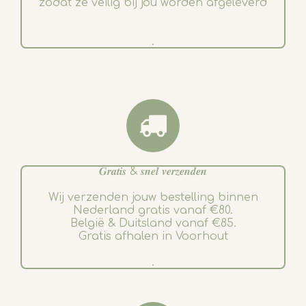
zodat ze veilig bij jou worden afgeleverd
.
𝑮𝒓𝒂𝒕𝒊𝒔 & 𝒔𝒏𝒆𝒍 𝒗𝒆𝒓𝒛𝒆𝒏𝒅𝒆𝒏
Wij verzenden jouw bestelling binnen
Nederland gratis vanaf €80.
België & Duitsland vanaf €85.
Gratis afhalen in Voorhout
.