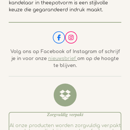
kandelaar in theepotvorm is een stijlvolle
keuze die gegarandeerd indruk maakt.
F
I
a
n
c
s
Volg ons op Facebook of Instagram of schrijf
e
t
je in voor onze
nieuwsbrief
om op de hoogte
b
a
te blijven.
o
g
o
r
k
a
m
𝒁𝒐𝒓𝒈𝒗𝒖𝒍𝒅𝒊𝒈 𝒗𝒆𝒓𝒑𝒂𝒌𝒕
Al onze producten worden zorgvuldig verpakt