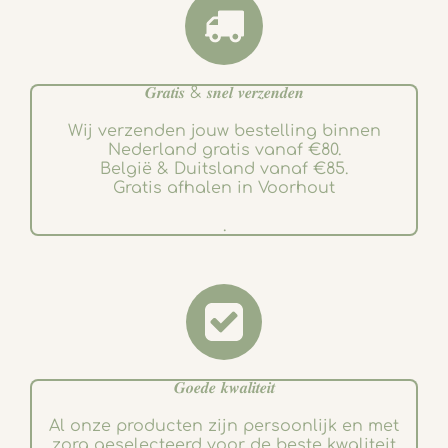
𝑮𝒓𝒂𝒕𝒊𝒔 & 𝒔𝒏𝒆𝒍 𝒗𝒆𝒓𝒛𝒆𝒏𝒅𝒆𝒏
Wij verzenden jouw bestelling binnen
Nederland gratis vanaf €80.
België & Duitsland vanaf €85.
Gratis afhalen in Voorhout
.
𝑮𝒐𝒆𝒅𝒆 𝒌𝒘𝒂𝒍𝒊𝒕𝒆𝒊𝒕
Al onze producten zijn persoonlijk en met
zorg geselecteerd voor de beste kwaliteit