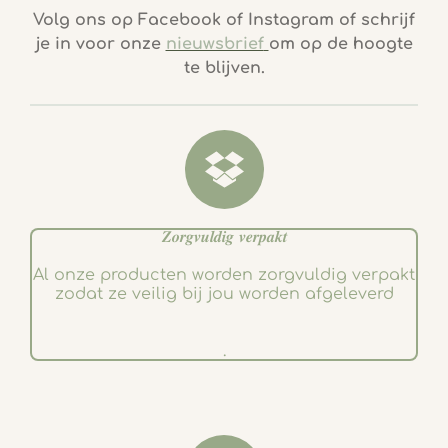
c
s
Volg ons op Facebook of Instagram of schrijf
e
t
je in voor onze
nieuwsbrief
om op de hoogte
b
a
te blijven.
o
g
o
r
k
a
m
𝒁𝒐𝒓𝒈𝒗𝒖𝒍𝒅𝒊𝒈 𝒗𝒆𝒓𝒑𝒂𝒌𝒕
Al onze producten worden zorgvuldig verpakt
zodat ze veilig bij jou worden afgeleverd
.