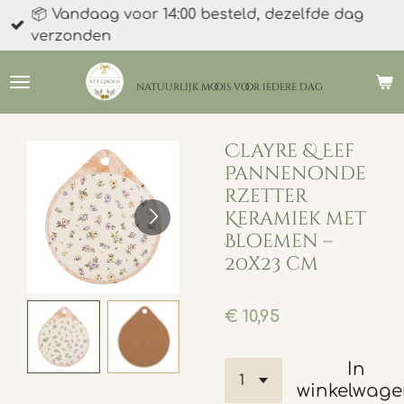
📦 Vandaag voor 14:00 besteld, dezelfde dag
Ga
verzonden
direct
naar
de
natuurlijk moois
voor iedere dag
hoofdinhoud
Clayre & Eef
Pannenonde
rzetter
Keramiek met
Bloemen –
20x23 cm
€ 10,95
In
winkelwag