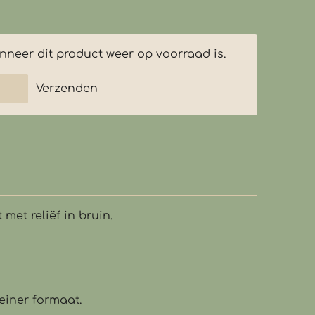
neer dit product weer op voorraad is.
Verzenden
t met
reliëf
in bruin.
einer formaat.