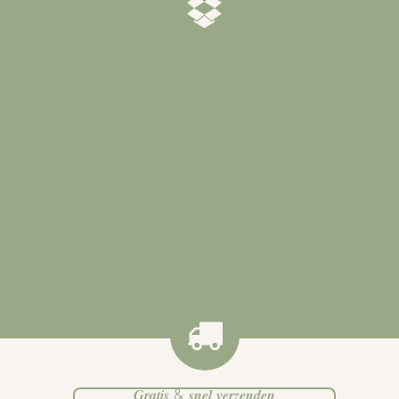
𝒁𝒐𝒓𝒈𝒗𝒖𝒍𝒅𝒊𝒈 𝒗𝒆𝒓𝒑𝒂𝒌𝒕
Al onze producten worden
zorgvuldig verpakt zodat ze veilig
bij jou worden afgeleverd
.
𝑮𝒓𝒂𝒕𝒊𝒔 & 𝒔𝒏𝒆𝒍 𝒗𝒆𝒓𝒛𝒆𝒏𝒅𝒆𝒏