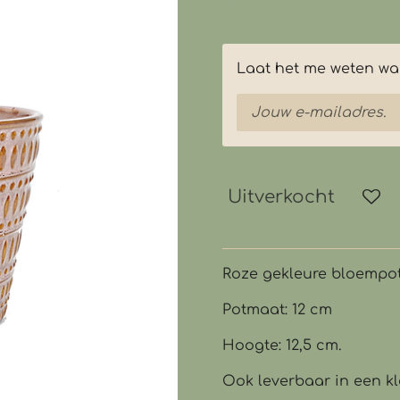
€ 8,95
Laat het me weten wan
Uitverkocht
Roze gekleure bloempo
Potmaat: 12 cm
Hoogte: 12,5 cm.
Ook leverbaar in een kl