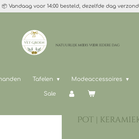
📦 Vandaag voor 14:00 besteld, dezelfde dag verzon
natuurlijk moois
voor iedere dag
 manden
Tafelen
Modeaccessoires
Sale
Pot | keramie