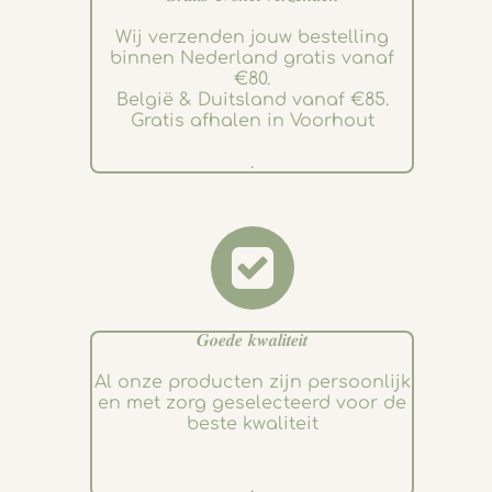
Wij verzenden jouw bestelling
binnen Nederland gratis vanaf
€80.
België & Duitsland vanaf €85.
Gratis afhalen in Voorhout
.
𝑮𝒐𝒆𝒅𝒆 𝒌𝒘𝒂𝒍𝒊𝒕𝒆𝒊𝒕
Al onze producten zijn persoonlijk
en met zorg geselecteerd voor de
beste kwaliteit
.