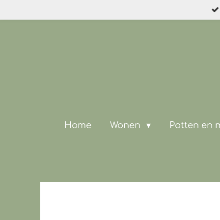
Ga
direct
naar
de
hoofdinhoud
Home
Wonen
Potten en