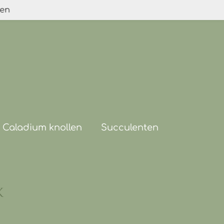
den
Caladium knollen
Succulenten
k