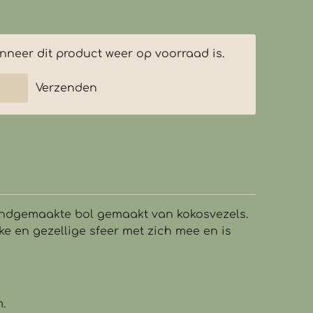
neer dit product weer op voorraad is.
Verzenden
ndgemaakte bol gemaakt van kokosvezels.
ke en gezellige sfeer met zich mee en is
.