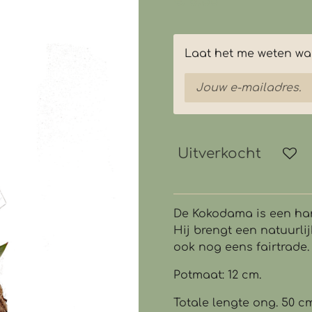
€ 8,50
Laat het me weten wan
Uitverkocht
De Kokodama is een ha
Hij brengt een natuurlij
ook nog eens fairtrade.
Potmaat: 12 cm.
Totale lengte ong. 50 cm