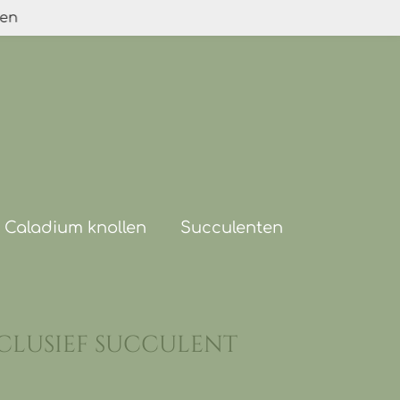
den
Caladium knollen
Succulenten
clusief succulent