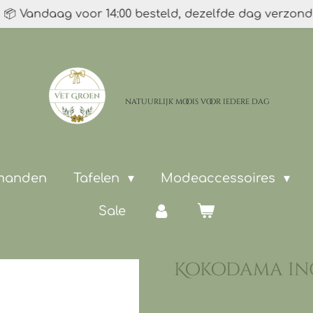
📦 Vandaag voor 14:00 besteld, dezelfde dag verzon
natuurlijk moois
voor iedere dag
 manden
Tafelen
Modeaccessoires
Sale
Kokodama in