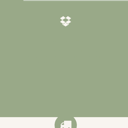
𝒁𝒐𝒓𝒈𝒗𝒖𝒍𝒅𝒊𝒈 𝒗𝒆𝒓𝒑𝒂𝒌𝒕
Al onze producten worden
zorgvuldig verpakt zodat ze veilig
bij jou worden afgeleverd
.