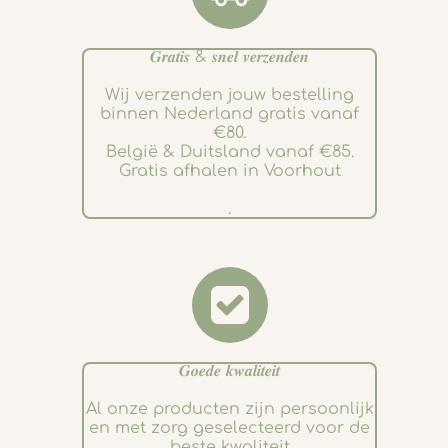
𝑮𝒓𝒂𝒕𝒊𝒔 & 𝒔𝒏𝒆𝒍 𝒗𝒆𝒓𝒛𝒆𝒏𝒅𝒆𝒏
Wij verzenden jouw bestelling
binnen Nederland gratis vanaf
€80.
België & Duitsland vanaf €85.
Gratis afhalen in Voorhout
.
𝑮𝒐𝒆𝒅𝒆 𝒌𝒘𝒂𝒍𝒊𝒕𝒆𝒊𝒕
Al onze producten zijn persoonlijk
en met zorg geselecteerd voor de
beste kwaliteit