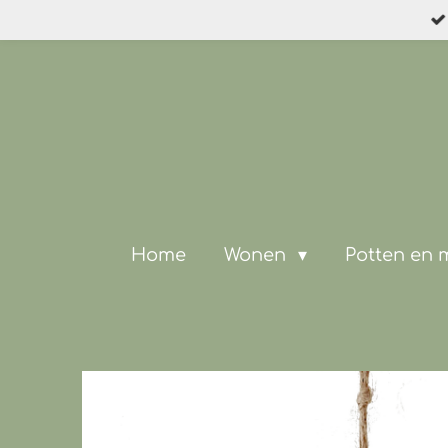
Ga
direct
naar
de
hoofdinhoud
Home
Wonen
Potten en