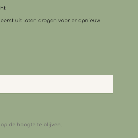
cht
 eerst uit laten drogen voor er opnieuw
op de hoogte te blijven.