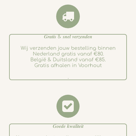
𝑮𝒓𝒂𝒕𝒊𝒔 & 𝒔𝒏𝒆𝒍 𝒗𝒆𝒓𝒛𝒆𝒏𝒅𝒆𝒏
Wij verzenden jouw bestelling binnen
Nederland gratis vanaf €80.
België & Duitsland vanaf €85.
Gratis afhalen in Voorhout
.
𝑮𝒐𝒆𝒅𝒆 𝒌𝒘𝒂𝒍𝒊𝒕𝒆𝒊𝒕