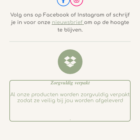
F
I
a
n
c
s
Volg ons op Facebook of Instagram of schrijf
e
t
je in voor onze
nieuwsbrief
om op de hoogte
b
a
te blijven.
o
g
o
r
k
a
m
𝒁𝒐𝒓𝒈𝒗𝒖𝒍𝒅𝒊𝒈 𝒗𝒆𝒓𝒑𝒂𝒌𝒕
Al onze producten worden zorgvuldig verpakt
zodat ze veilig bij jou worden afgeleverd
.