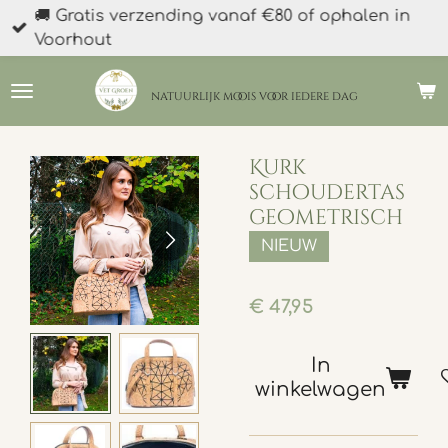
🚚 Gratis verzending vanaf €80 of ophalen in
Ga
Voorhout
direct
naar
de
natuurlijk moois
voor iedere dag
hoofdinhoud
Kurk
schoudertas
geometrisch
NIEUW
€ 47,95
In
winkelwagen