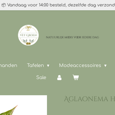
📦 Vandaag voor 14:00 besteld, dezelfde dag verzon
natuurlijk moois
voor iedere dag
 manden
Tafelen
Modeaccessoires
Sale
Aglaonema hy