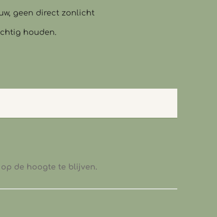
w, geen direct zonlicht
ochtig houden.
op de hoogte te blijven.