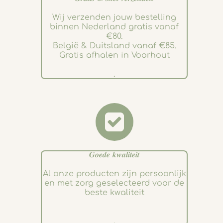
Wij verzenden jouw bestelling
binnen Nederland gratis vanaf
€80.
België & Duitsland vanaf €85.
Gratis afhalen in Voorhout
.
𝑮𝒐𝒆𝒅𝒆 𝒌𝒘𝒂𝒍𝒊𝒕𝒆𝒊𝒕
Al onze producten zijn persoonlijk
en met zorg geselecteerd voor de
beste kwaliteit
.