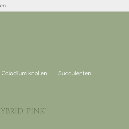
den
Caladium knollen
Succulenten
brid 'pink'