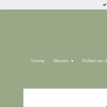
Ga
direct
naar
de
hoofdinhoud
Home
Wonen
Potten en