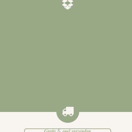
𝒁𝒐𝒓𝒈𝒗𝒖𝒍𝒅𝒊𝒈 𝒗𝒆𝒓𝒑𝒂𝒌𝒕
Al onze producten worden
zorgvuldig verpakt zodat ze veilig
bij jou worden afgeleverd
.
𝑮𝒓𝒂𝒕𝒊𝒔 & 𝒔𝒏𝒆𝒍 𝒗𝒆𝒓𝒛𝒆𝒏𝒅𝒆𝒏