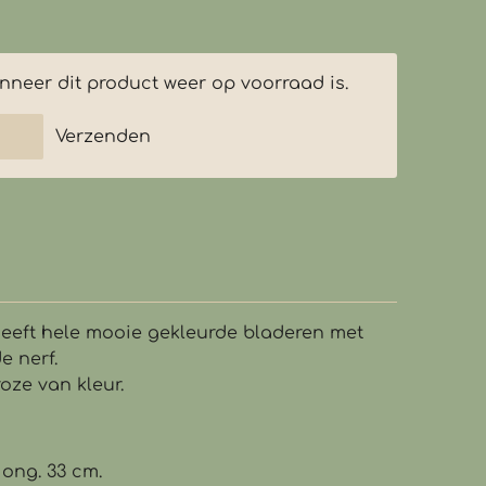
neer dit product weer op voorraad is.
Verzenden
heeft hele mooie gekleurde bladeren met
e nerf.
roze van kleur.
 ong. 33 cm.