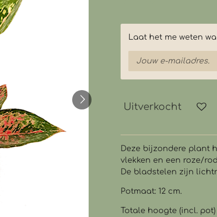
€ 12,95
Laat het me weten wan
Uitverkocht
Deze bijzondere plant 
vlekken en een roze/rod
De bladstelen zijn licht
Potmaat: 12 cm.
Totale hoogte (incl. pot)