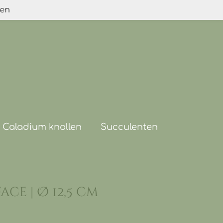
den
Caladium knollen
Succulenten
ce | Ø 12,5 cm