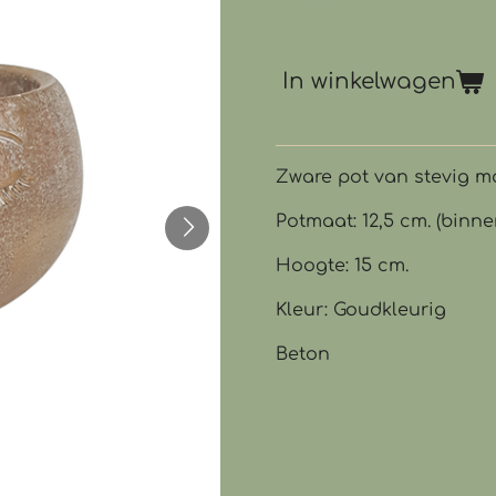
€ 20,95
In winkelwagen
Zware pot van stevig m
Potmaat: 12,5 cm. (binn
Hoogte: 15 cm.
Kleur: Goudkleurig
Beton