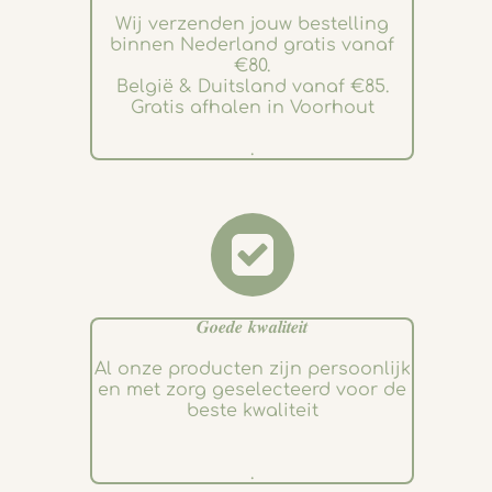
Wij verzenden jouw bestelling
binnen Nederland gratis vanaf
€80.
België & Duitsland vanaf €85.
Gratis afhalen in Voorhout
.
𝑮𝒐𝒆𝒅𝒆 𝒌𝒘𝒂𝒍𝒊𝒕𝒆𝒊𝒕
Al onze producten zijn persoonlijk
en met zorg geselecteerd voor de
beste kwaliteit
.