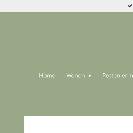
Ga
direct
naar
de
hoofdinhoud
Home
Wonen
Potten en