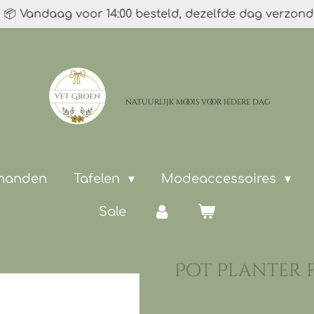
📦 Vandaag voor 14:00 besteld, dezelfde dag verzon
natuurlijk moois
voor iedere dag
 manden
Tafelen
Modeaccessoires
Sale
Pot Planter fa