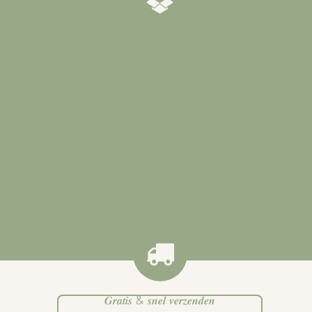
𝒁𝒐𝒓𝒈𝒗𝒖𝒍𝒅𝒊𝒈 𝒗𝒆𝒓𝒑𝒂𝒌𝒕
Al onze producten worden
zorgvuldig verpakt zodat ze veilig
bij jou worden afgeleverd
.
𝑮𝒓𝒂𝒕𝒊𝒔 & 𝒔𝒏𝒆𝒍 𝒗𝒆𝒓𝒛𝒆𝒏𝒅𝒆𝒏