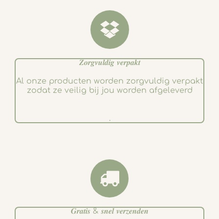
k
a
m
𝒁𝒐𝒓𝒈𝒗𝒖𝒍𝒅𝒊𝒈 𝒗𝒆𝒓𝒑𝒂𝒌𝒕
Al onze producten worden zorgvuldig verpakt
zodat ze veilig bij jou worden afgeleverd
.
𝑮𝒓𝒂𝒕𝒊𝒔 & 𝒔𝒏𝒆𝒍 𝒗𝒆𝒓𝒛𝒆𝒏𝒅𝒆𝒏