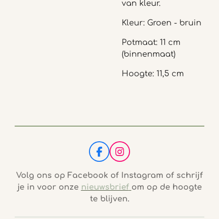
van kleur.
Kleur: Groen - bruin
Potmaat: 11 cm
(binnenmaat)
Hoogte: 11,5 cm
F
I
a
n
c
s
Volg ons op Facebook of Instagram of schrijf
e
t
je in voor onze
nieuwsbrief
om op de hoogte
b
a
te blijven.
o
g
o
r