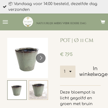
📦 Vandaag voor 14:00 besteld, dezelfde dag
Ga
verzonden
direct
naar
de
natuurlijk moois
voor iedere dag
hoofdinhoud
Pot | Ø 11 cm
€ 7,95
In
winkelwag
Deze bloempot is
licht gegolfd en
groen met bruin