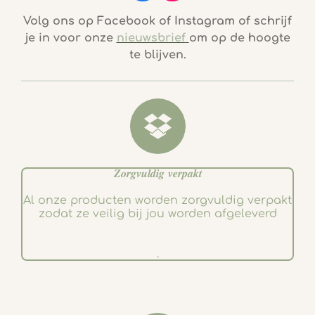
a
n
c
s
Volg ons op Facebook of Instagram of schrijf
e
t
je in voor onze
nieuwsbrief
om op de hoogte
b
a
te blijven.
o
g
o
r
k
a
m
𝒁𝒐𝒓𝒈𝒗𝒖𝒍𝒅𝒊𝒈 𝒗𝒆𝒓𝒑𝒂𝒌𝒕
Al onze producten worden zorgvuldig verpakt
zodat ze veilig bij jou worden afgeleverd
.