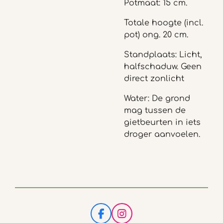
Potmaat: 15 cm.
Totale hoogte (incl.
pot) ong. 20 cm.
Standplaats: Licht,
halfschaduw. Geen
direct zonlicht
Water: De grond
mag tussen de
gietbeurten in iets
droger aanvoelen.
F
I