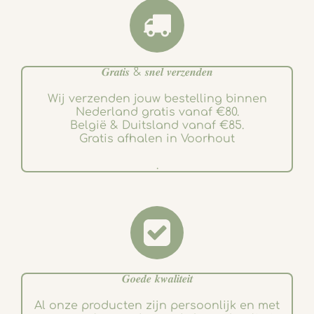
𝑮𝒓𝒂𝒕𝒊𝒔 & 𝒔𝒏𝒆𝒍 𝒗𝒆𝒓𝒛𝒆𝒏𝒅𝒆𝒏
Wij verzenden jouw bestelling binnen
Nederland gratis vanaf €80.
België & Duitsland vanaf €85.
Gratis afhalen in Voorhout
.
𝑮𝒐𝒆𝒅𝒆 𝒌𝒘𝒂𝒍𝒊𝒕𝒆𝒊𝒕
Al onze producten zijn persoonlijk en met