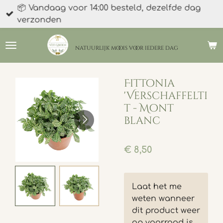
📦 Vandaag voor 14:00 besteld, dezelfde dag
Ga
verzonden
direct
naar
de
natuurlijk moois
voor iedere dag
hoofdinhoud
Fittonia
'Verschaffelti
t - Mont
blanc
€ 8,50
Laat het me
weten wanneer
dit product weer
op voorraad is.