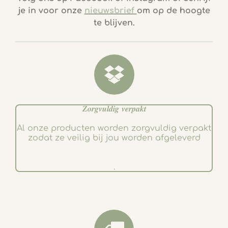
e
t
je in voor onze
nieuwsbrief
om op de hoogte
b
a
te blijven.
o
g
o
r
k
a
m
𝒁𝒐𝒓𝒈𝒗𝒖𝒍𝒅𝒊𝒈 𝒗𝒆𝒓𝒑𝒂𝒌𝒕
Al onze producten worden zorgvuldig verpakt
zodat ze veilig bij jou worden afgeleverd
.