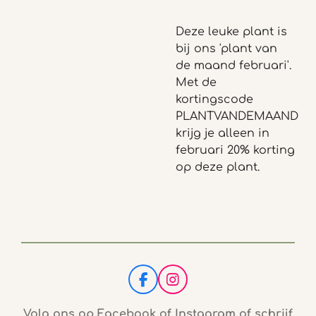
Deze leuke plant is
bij ons 'plant van
de maand februari'.
Met de
kortingscode
PLANTVANDEMAAND
krijg je alleen in
februari 20% korting
op deze plant.
F
I
a
n
c
s
Volg ons op Facebook of Instagram of schrijf