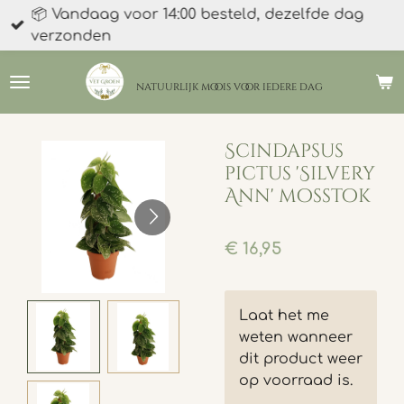
📦 Vandaag voor 14:00 besteld, dezelfde dag
Ga
verzonden
direct
naar
de
natuurlijk moois
voor iedere dag
hoofdinhoud
Scindapsus
pictus 'Silvery
Ann' mosstok
€ 16,95
Laat het me
weten wanneer
dit product weer
op voorraad is.