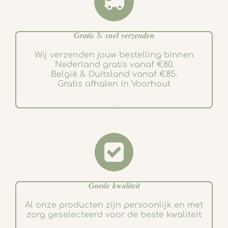
𝑮𝒓𝒂𝒕𝒊𝒔 & 𝒔𝒏𝒆𝒍 𝒗𝒆𝒓𝒛𝒆𝒏𝒅𝒆𝒏
Wij verzenden jouw bestelling binnen
Nederland gratis vanaf €80.
België & Duitsland vanaf €85.
Gratis afhalen in Voorhout
.
𝑮𝒐𝒆𝒅𝒆 𝒌𝒘𝒂𝒍𝒊𝒕𝒆𝒊𝒕
Al onze producten zijn persoonlijk en met
zorg geselecteerd voor de beste kwaliteit