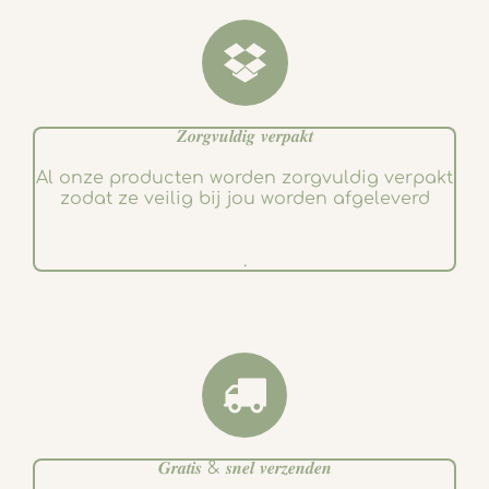
m
𝒁𝒐𝒓𝒈𝒗𝒖𝒍𝒅𝒊𝒈 𝒗𝒆𝒓𝒑𝒂𝒌𝒕
Al onze producten worden zorgvuldig verpakt
zodat ze veilig bij jou worden afgeleverd
.
𝑮𝒓𝒂𝒕𝒊𝒔 & 𝒔𝒏𝒆𝒍 𝒗𝒆𝒓𝒛𝒆𝒏𝒅𝒆𝒏