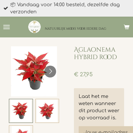
📦 Vandaag voor 14:00 besteld, dezelfde dag
Ga
verzonden
direct
naar
de
natuurlijk moois
voor iedere dag
hoofdinhoud
Aglaonema
hybrid rood
€ 27,95
Laat het me
weten wanneer
dit product weer
op voorraad is.