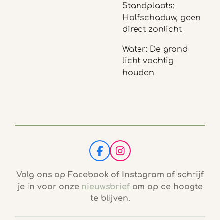
Standplaats:
Halfschaduw, geen
direct zonlicht
Water: De grond
licht vochtig
houden
F
I
a
n
c
s
Volg ons op Facebook of Instagram of schrijf
e
t
je in voor onze
nieuwsbrief
om op de hoogte
b
a
te blijven.
o
g
o
r
k
a