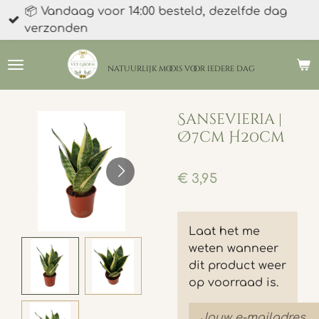
📦 Vandaag voor 14:00 besteld, dezelfde dag
Ga
verzonden
direct
naar
de
natuurlijk moois
voor iedere dag
hoofdinhoud
Sansevieria |
Ø7cm H20cm
€ 3,95
Laat het me
weten wanneer
dit product weer
op voorraad is.