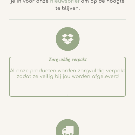
je in voor onze
nieuwsbrief
om op de hoogte
b
a
te blijven.
o
g
o
r
k
a
m
𝒁𝒐𝒓𝒈𝒗𝒖𝒍𝒅𝒊𝒈 𝒗𝒆𝒓𝒑𝒂𝒌𝒕
Al onze producten worden zorgvuldig verpakt
zodat ze veilig bij jou worden afgeleverd
.