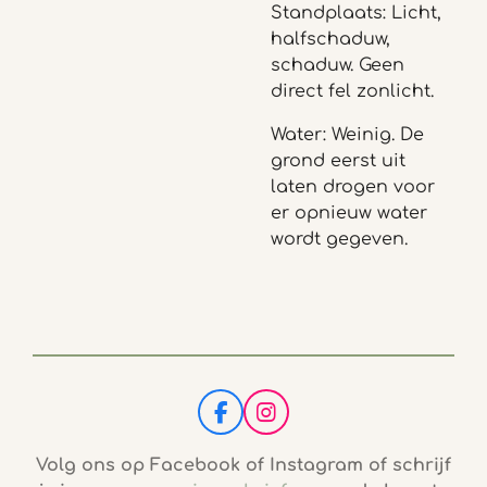
Standplaats: Licht,
halfschaduw,
schaduw. Geen
direct fel zonlicht.
Water: Weinig. De
grond eerst uit
laten drogen voor
er opnieuw water
wordt gegeven.
F
I
a
n
c
s
Volg ons op Facebook of Instagram of schrijf
e
t