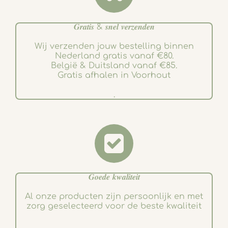
𝑮𝒓𝒂𝒕𝒊𝒔 & 𝒔𝒏𝒆𝒍 𝒗𝒆𝒓𝒛𝒆𝒏𝒅𝒆𝒏
Wij verzenden jouw bestelling binnen
Nederland gratis vanaf €80.
België & Duitsland vanaf €85.
Gratis afhalen in Voorhout
.
𝑮𝒐𝒆𝒅𝒆 𝒌𝒘𝒂𝒍𝒊𝒕𝒆𝒊𝒕
Al onze producten zijn persoonlijk en met
zorg geselecteerd voor de beste kwaliteit