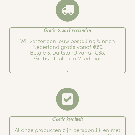
𝑮𝒓𝒂𝒕𝒊𝒔 & 𝒔𝒏𝒆𝒍 𝒗𝒆𝒓𝒛𝒆𝒏𝒅𝒆𝒏
Wij verzenden jouw bestelling binnen
Nederland gratis vanaf €80.
België & Duitsland vanaf €85.
Gratis afhalen in Voorhout
.
𝑮𝒐𝒆𝒅𝒆 𝒌𝒘𝒂𝒍𝒊𝒕𝒆𝒊𝒕
Al onze producten zijn persoonlijk en met