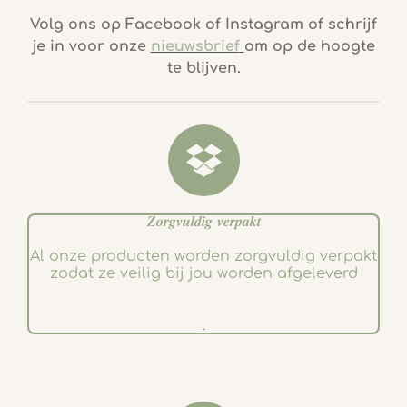
a
n
c
s
Volg ons op Facebook of Instagram of schrijf
e
t
je in voor onze
nieuwsbrief
om op de hoogte
b
a
te blijven.
o
g
o
r
k
a
m
𝒁𝒐𝒓𝒈𝒗𝒖𝒍𝒅𝒊𝒈 𝒗𝒆𝒓𝒑𝒂𝒌𝒕
Al onze producten worden zorgvuldig verpakt
zodat ze veilig bij jou worden afgeleverd
.