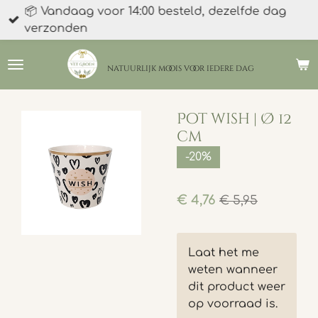
📦 Vandaag voor 14:00 besteld, dezelfde dag
Ga
verzonden
direct
naar
de
natuurlijk moois
voor iedere dag
hoofdinhoud
Pot wish | Ø 12
cm
-20%
€ 4,76
€ 5,95
Laat het me
weten wanneer
dit product weer
op voorraad is.