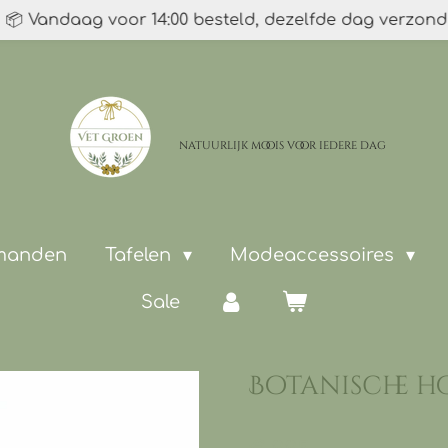
📦 Vandaag voor 14:00 besteld, dezelfde dag verzon
natuurlijk moois
voor iedere dag
 manden
Tafelen
Modeaccessoires
Sale
Botanische h