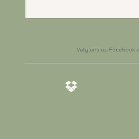
Volg ons op Facebook of
𝒁𝒐𝒓𝒈𝒗𝒖𝒍𝒅𝒊𝒈 𝒗𝒆𝒓𝒑𝒂𝒌𝒕
Al onze producten worden
zorgvuldig verpakt zodat ze veilig
bij jou worden afgeleverd