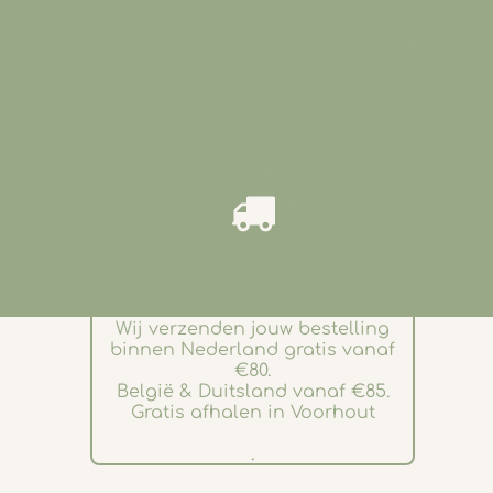
.
𝑮𝒓𝒂𝒕𝒊𝒔 & 𝒔𝒏𝒆𝒍 𝒗𝒆𝒓𝒛𝒆𝒏𝒅𝒆𝒏
Wij verzenden jouw bestelling
binnen Nederland gratis vanaf
€80.
België & Duitsland vanaf €85.
Gratis afhalen in Voorhout
.