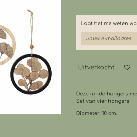
€ 9,95
Laat het me weten wan
Uitverkocht
Deze ronde hangers met
Set van vier hangers.
Diameter: 10 cm.