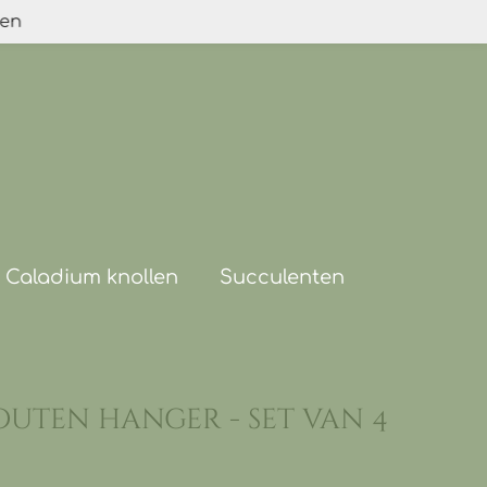
den
Caladium knollen
Succulenten
outen hanger - set van 4