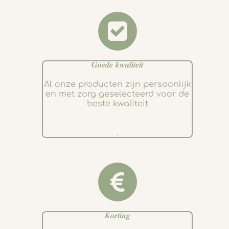
𝑮𝒐𝒆𝒅𝒆 𝒌𝒘𝒂𝒍𝒊𝒕𝒆𝒊𝒕
Al onze producten zijn persoonlijk
en met zorg geselecteerd voor de
beste kwaliteit
.
𝑲𝒐𝒓𝒕𝒊𝒏𝒈