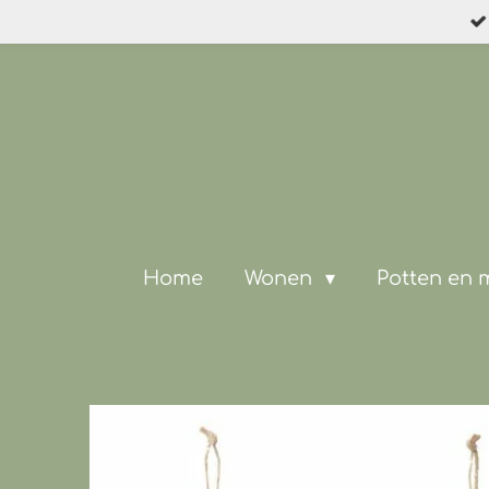
Ga
direct
naar
de
hoofdinhoud
Home
Wonen
Potten en