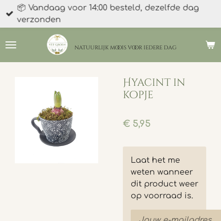
📦 Vandaag voor 14:00 besteld, dezelfde dag
Ga
verzonden
direct
naar
de
natuurlijk moois
voor iedere dag
hoofdinhoud
Hyacint in
kopje
€ 5,95
Laat het me
weten wanneer
dit product weer
op voorraad is.