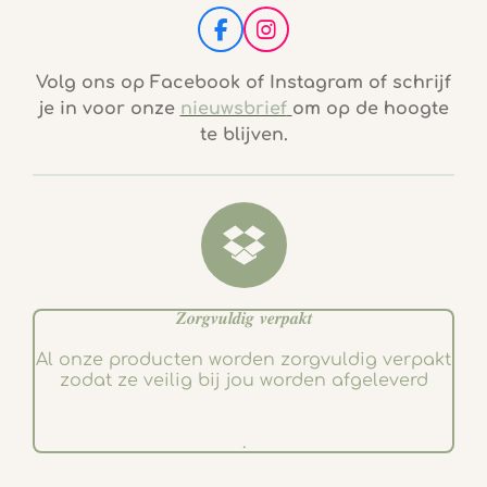
F
I
a
n
c
s
Volg ons op Facebook of Instagram of schrijf
e
t
je in voor onze
nieuwsbrief
om op de hoogte
b
a
te blijven.
o
g
o
r
k
a
m
𝒁𝒐𝒓𝒈𝒗𝒖𝒍𝒅𝒊𝒈 𝒗𝒆𝒓𝒑𝒂𝒌𝒕
Al onze producten worden zorgvuldig verpakt
zodat ze veilig bij jou worden afgeleverd
.