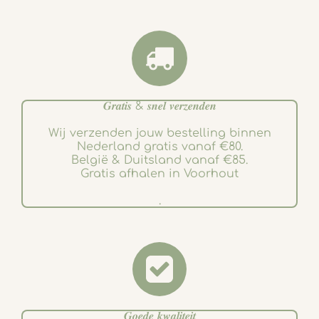
𝑮𝒓𝒂𝒕𝒊𝒔 & 𝒔𝒏𝒆𝒍 𝒗𝒆𝒓𝒛𝒆𝒏𝒅𝒆𝒏
Wij verzenden jouw bestelling binnen
Nederland gratis vanaf €80.
België & Duitsland vanaf €85.
Gratis afhalen in Voorhout
.
𝑮𝒐𝒆𝒅𝒆 𝒌𝒘𝒂𝒍𝒊𝒕𝒆𝒊𝒕