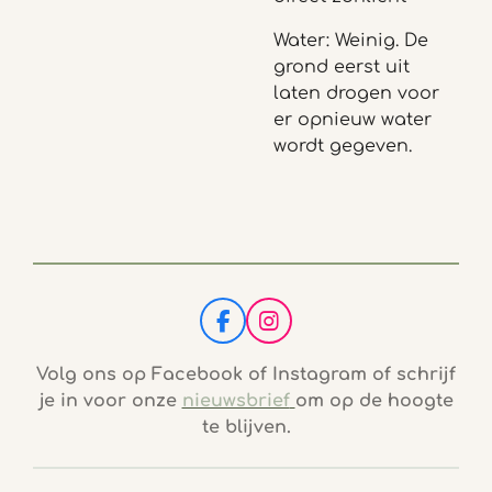
Water: Weinig. De
grond eerst uit
laten drogen voor
er opnieuw water
wordt gegeven.
F
I
a
n
c
s
Volg ons op Facebook of Instagram of schrijf
e
t
je in voor onze
nieuwsbrief
om op de hoogte
b
a
te blijven.
o
g
o
r
k
a