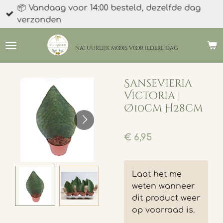
📦 Vandaag voor 14:00 besteld, dezelfde dag
Ga
verzonden
direct
naar
de
natuurlijk moois
voor iedere dag
hoofdinhoud
Sansevieria
Victoria |
Ø10cm H28cm
€ 6,95
Laat het me
weten wanneer
dit product weer
op voorraad is.