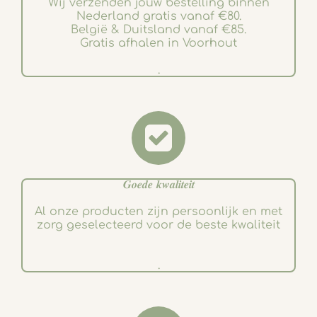
Wij verzenden jouw bestelling binnen
Nederland gratis vanaf €80.
België & Duitsland vanaf €85.
Gratis afhalen in Voorhout
.
𝑮𝒐𝒆𝒅𝒆 𝒌𝒘𝒂𝒍𝒊𝒕𝒆𝒊𝒕
Al onze producten zijn persoonlijk en met
zorg geselecteerd voor de beste kwaliteit
.