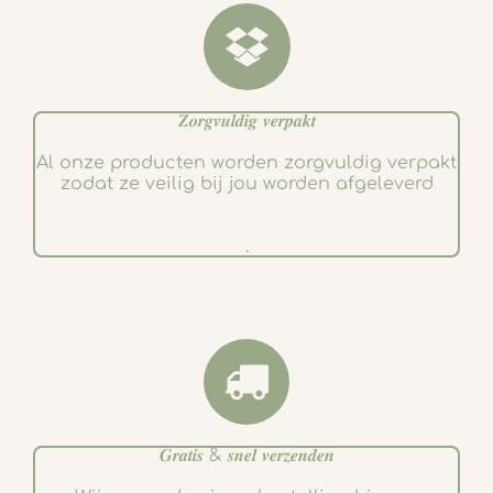
m
𝒁𝒐𝒓𝒈𝒗𝒖𝒍𝒅𝒊𝒈 𝒗𝒆𝒓𝒑𝒂𝒌𝒕
Al onze producten worden zorgvuldig verpakt
zodat ze veilig bij jou worden afgeleverd
.
𝑮𝒓𝒂𝒕𝒊𝒔 & 𝒔𝒏𝒆𝒍 𝒗𝒆𝒓𝒛𝒆𝒏𝒅𝒆𝒏